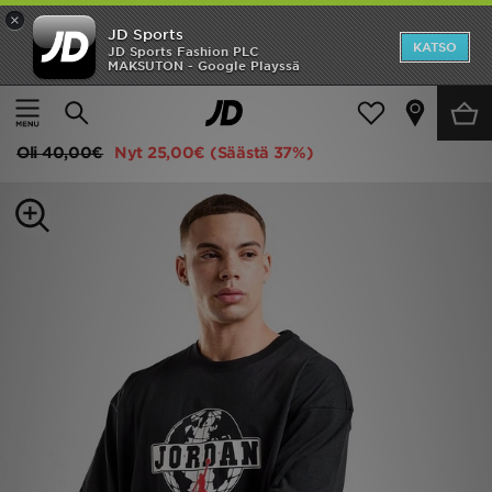
×
JD Sports
Etusivu
KATSO
JD Sports Fashion PLC
MAKSUTON - Google Playssä
Etusivu
Miehet
Miesten vaatteet
T-paidat
Ale
Jordan T-paita Miehet
Uutuudet
Oli
40,00€
Nyt
25,00€
(Säästä 37%)
Naiset
Miehet
Lapset
Suosikit
Tuotemerkit
Inspiroidu
Jalkapallo