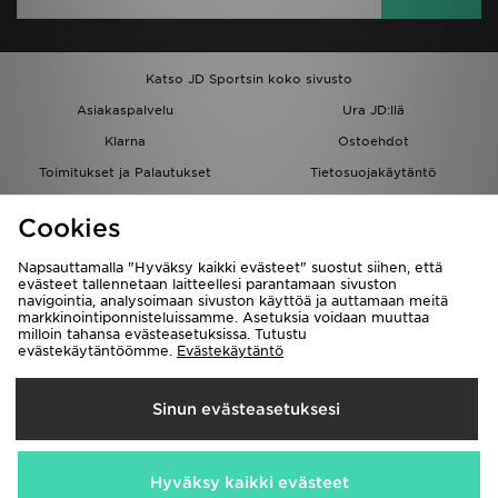
Katso JD Sportsin koko sivusto
Asiakaspalvelu
Ura JD:llä
Klarna
Ostoehdot
Toimitukset ja Palautukset
Tietosuojakäytäntö
Evästeet
Evästeasetukset
Cookies
Löydä myymälä
Opiskelijat
Kumppanuusohjelma
JD Blog
Napsauttamalla "Hyväksy kaikki evästeet" suostut siihen, että
evästeet tallennetaan laitteellesi parantamaan sivuston
navigointia, analysoimaan sivuston käyttöä ja auttamaan meitä
markkinointiponnisteluissamme. Asetuksia voidaan muuttaa
milloin tahansa evästeasetuksissa. Tutustu
evästekäytäntöömme.
Evästekäytäntö
Toimitetaan
Sinun evästeasetuksesi
Suomi
Me hyväksymme seuraavat maksutavat
Hyväksy kaikki evästeet