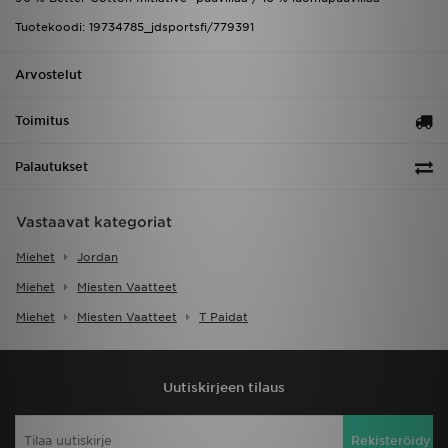
Tuotekoodi: 19734785_jdsportsfi/779391
Arvostelut
Toimitus
Palautukset
Vastaavat kategoriat
Miehet
Jordan
Miehet
Miesten Vaatteet
Miehet
Miesten Vaatteet
T Paidat
Uutiskirjeen tilaus
Rekisteröidy