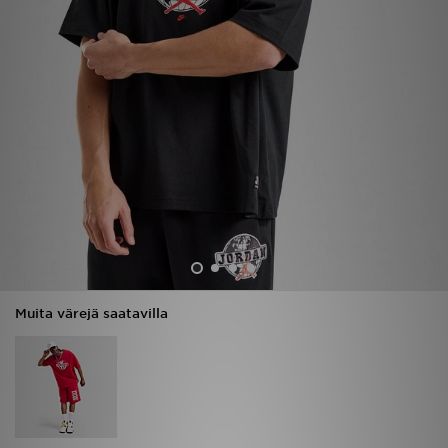
Urheilu
Lataa JD-sovellus
Minun JD
Minun viestini
Asiakaspalvelu ja tietoa
Muita värejä saatavilla