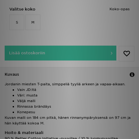
Valitse koko
Koko-opas
S
M
Lisää ostoskoriin
Kuvaus
Jordanin miesten T-paita, simppeliä tyyliä arkeen ja vapaa-aikaan.
Vain JD:ltä
Väri: musta
Väljä malli
Rinnassa brändäys
Konepesu
Kuvan malli on 184 cm pitkä, hänen rinnanympäryksensä on 97 cm ja
hän käyttää kokoa M.
Hoito & materiaali
90 % Better Cotton Initiative -puuvillaa / 10 % luomupuuvillaa