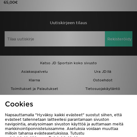
65,00€
Urheilu
Uutiskirjeen tilaus
Lataa JD-sovellus
Rekisteröidy
Minun JD
Minun viestini
Katso JD Sportsin koko sivusto
Asiakaspalvelu ja tietoa
Asiakaspalvelu
Ura JD:llä
Klarna
Ostoehdot
Toimitukset ja Palautukset
Tietosuojakäytäntö
Evästeet
Evästeasetukset
Cookies
Löydä myymälä
Opiskelijat
Kumppanuusohjelma
JD Blog
Napsauttamalla "Hyväksy kaikki evästeet" suostut siihen, että
evästeet tallennetaan laitteellesi parantamaan sivuston
navigointia, analysoimaan sivuston käyttöä ja auttamaan meitä
markkinointiponnisteluissamme. Asetuksia voidaan muuttaa
milloin tahansa evästeasetuksissa. Tutustu