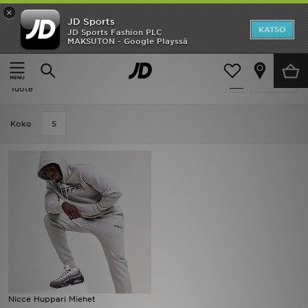
×
JD Sports
Etusivu
KATSO
JD Sports Fashion PLC
MAKSUTON - Google Playssä
Etusivu
Miehet
Ale
Miehet - Nicce Premium Style
Suodata
Uutuudet
Tuote
Naiset
Koko
S
Miehet
Lapset
Suosikit
Tuotemerkit
Inspiroidu
Nicce Huppari Miehet
Jalkapallo