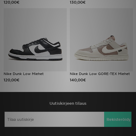
120,00€
130,00€
Urheilu
Lataa JD-sovellus
Minun JD
Minun viestini
Asiakaspalvelu ja tietoa
Nike Dunk Low Miehet
Nike Dunk Low GORE-TEX Miehet
120,00€
140,00€
Uutiskirjeen tilaus
Rekisteröidy