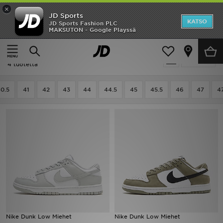
×
JD Sports
Etusivu
KATSO
JD Sports Fashion PLC
MAKSUTON - Google Playssä
Etusivu
Miehet
Ale
Miehet - Nike Dunk Low
Suodata
Uutuudet
4 tuotetta
Naiset
0.5
41
42
43
44
44.5
45
45.5
46
47
47
Miehet
Lapset
Suosikit
Tuotemerkit
Inspiroidu
Nike Dunk Low Miehet
Nike Dunk Low Miehet
Jalkapallo