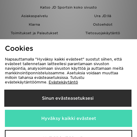
Katso JD Sportsin koko sivusto
Asiakaspalvelu
Ura JD:llä
Klarna
Ostoehdot
Toimitukset ja Palautukset
Tietosuojakäytäntö
Evästeet
Evästeasetukset
Cookies
Löydä myymälä
Opiskelijat
Kumppanuusohjelma
JD Blog
Napsauttamalla "Hyväksy kaikki evästeet" suostut siihen, että
evästeet tallennetaan laitteellesi parantamaan sivuston
navigointia, analysoimaan sivuston käyttöä ja auttamaan meitä
markkinointiponnisteluissamme. Asetuksia voidaan muuttaa
milloin tahansa evästeasetuksissa. Tutustu
evästekäytäntöömme.
Evästekäytäntö
Toimitetaan
Sinun evästeasetuksesi
Suomi
Me hyväksymme seuraavat maksutavat
Hyväksy kaikki evästeet
Vieraile yrityksemme sivulla
www.jdplc.com