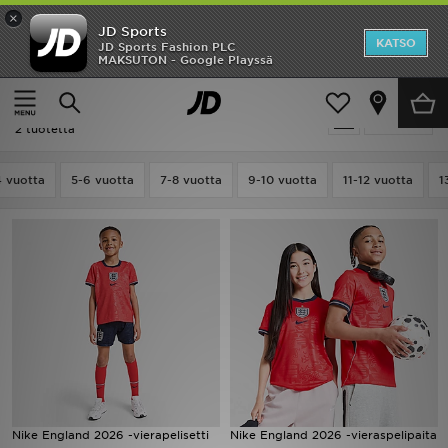
×
JD Sports
Etusivu
KATSO
JD Sports Fashion PLC
MAKSUTON - Google Playssä
Etusivu
Lapset
ALE
Lapset - Punainen Nike
Suodata
Uutuudet
2 tuotetta
Naiset
4 vuotta
5-6 vuotta
7-8 vuotta
9-10 vuotta
11-12 vuotta
1
Miehet
Lapset
Suosikit
Tuotemerkit
Inspiroidu
Nike England 2026 -vierapelisetti
Nike England 2026 -vieraspelipaita
Jalkapallo