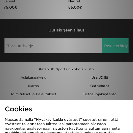
Lapset
Nuoret
75,00€
85,00€
Urheilu
Lataa JD-sovellus
Uutiskirjeen tilaus
Minun JD
Rekisteröidy
Minun viestini
Asiakaspalvelu ja tietoa
Katso JD Sportsin koko sivusto
Asiakaspalvelu
Ura JD:llä
Klarna
Ostoehdot
Toimitukset ja Palautukset
Tietosuojakäytäntö
Evästeet
Evästeasetukset
Cookies
Löydä myymälä
Opiskelijat
Kumppanuusohjelma
JD Blog
Napsauttamalla "Hyväksy kaikki evästeet" suostut siihen, että
evästeet tallennetaan laitteellesi parantamaan sivuston
navigointia, analysoimaan sivuston käyttöä ja auttamaan meitä
markkinointiponnisteluissamme. Asetuksia voidaan muuttaa