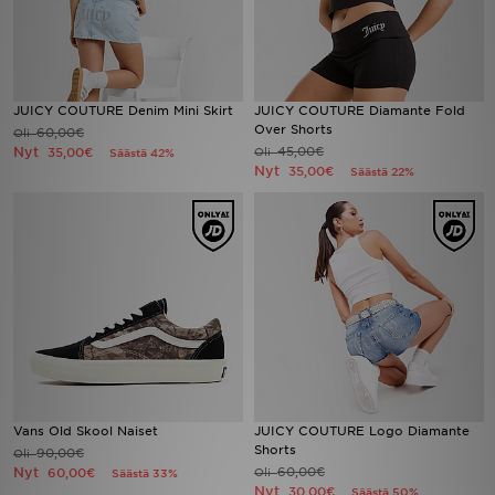
JUICY COUTURE Denim Mini Skirt
JUICY COUTURE Diamante Fold
Over Shorts
60,00€
Oli
Nyt
45,00€
35,00€
Oli
Säästä 42%
Nyt
35,00€
Säästä 22%
Vans Old Skool Naiset
JUICY COUTURE Logo Diamante
Shorts
90,00€
Oli
Nyt
60,00€
60,00€
Oli
Säästä 33%
Nyt
30,00€
Säästä 50%