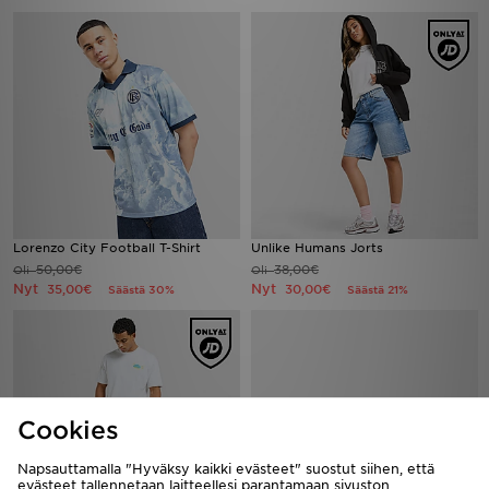
Lorenzo City Football T-Shirt
Unlike Humans Jorts
50,00€
38,00€
Oli
Oli
Nyt
Nyt
35,00€
30,00€
Säästä 30%
Säästä 21%
Cookies
Napsauttamalla "Hyväksy kaikki evästeet" suostut siihen, että
evästeet tallennetaan laitteellesi parantamaan sivuston