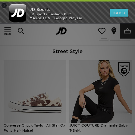
×
JD Sports
Etusivu
KATSO
JD Sports Fashion PLC
MAKSUTON - Google Playssä
Etusivu
Street Style
Ale
248 tuotetta
Suodata
Uutuudet
Street Style
Naiset
Miehet
Lapset
Suosikit
Tuotemerkit
Inspiroidu
Converse Chuck Taylor All Star Ox
JUICY COUTURE Diamante Baby
Pony Hair Naiset
T-Shirt
Jalkapallo