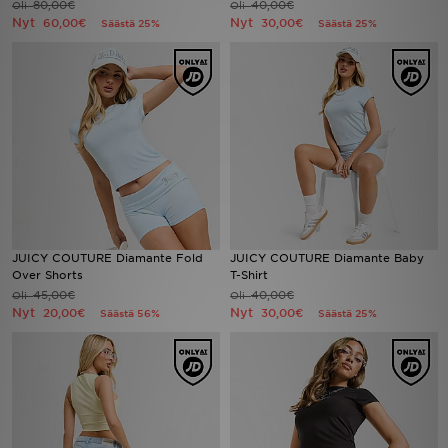
80,00€
40,00€
Oli
Oli
Nyt
Nyt
60,00€
30,00€
Säästä 25%
Säästä 25%
Urheilu
Lataa JD-sovellus
Minun JD
Minun viestini
Asiakaspalvelu ja tietoa
JUICY COUTURE Diamante Fold
JUICY COUTURE Diamante Baby
Over Shorts
T-Shirt
45,00€
40,00€
Oli
Oli
Nyt
Nyt
20,00€
30,00€
Säästä 56%
Säästä 25%