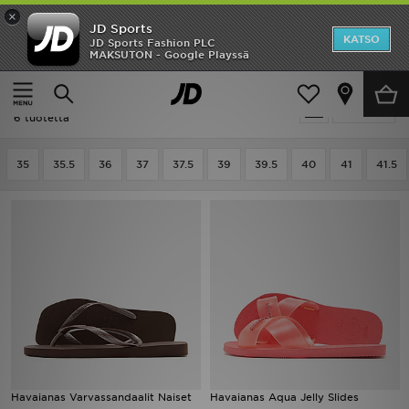
×
JD Sports
Etusivu
KATSO
JD Sports Fashion PLC
MAKSUTON - Google Playssä
Etusivu
Naiset
Naisten kengät
Sandaalit
Ale
Naiset - Havaianas Sandaalit
Suodata
Uutuudet
6 tuotetta
Naiset
35
35.5
36
37
37.5
39
39.5
40
41
41.5
Miehet
Lapset
Suosikit
Tuotemerkit
Inspiroidu
Havaianas Varvassandaalit Naiset
Havaianas Aqua Jelly Slides
Jalkapallo