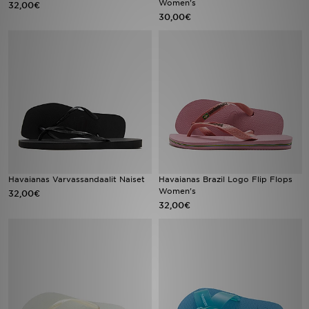
Women's
32,00€
30,00€
Urheilu
Lataa JD-sovellus
Minun JD
Minun viestini
Asiakaspalvelu ja tietoa
Havaianas Varvassandaalit Naiset
Havaianas Brazil Logo Flip Flops
Women's
32,00€
32,00€