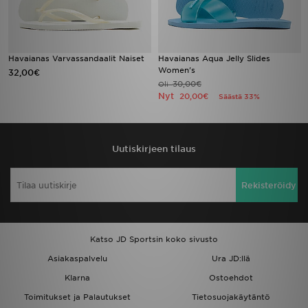
Havaianas Varvassandaalit Naiset
Havaianas Aqua Jelly Slides
Women's
32,00€
30,00€
Oli
Nyt
20,00€
Säästä 33%
Uutiskirjeen tilaus
Rekisteröidy
Katso JD Sportsin koko sivusto
Asiakaspalvelu
Ura JD:llä
Klarna
Ostoehdot
Toimitukset ja Palautukset
Tietosuojakäytäntö