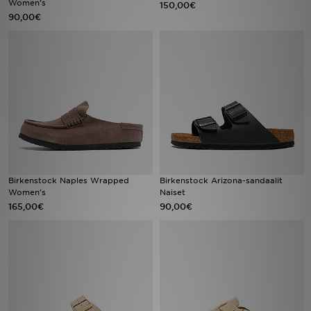
Women's
150,00€
90,00€
Urheilu
Lataa JD-sovellus
Minun JD
Minun viestini
Asiakaspalvelu ja tietoa
Birkenstock Naples Wrapped
Birkenstock Arizona-sandaalit
Women's
Naiset
165,00€
90,00€