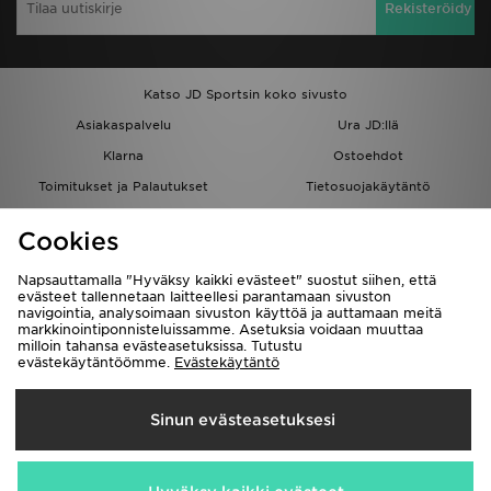
Rekisteröidy
Katso JD Sportsin koko sivusto
Asiakaspalvelu
Ura JD:llä
Klarna
Ostoehdot
Toimitukset ja Palautukset
Tietosuojakäytäntö
Evästeet
Evästeasetukset
Cookies
Löydä myymälä
Opiskelijat
Kumppanuusohjelma
JD Blog
Napsauttamalla "Hyväksy kaikki evästeet" suostut siihen, että
evästeet tallennetaan laitteellesi parantamaan sivuston
navigointia, analysoimaan sivuston käyttöä ja auttamaan meitä
markkinointiponnisteluissamme. Asetuksia voidaan muuttaa
milloin tahansa evästeasetuksissa. Tutustu
evästekäytäntöömme.
Evästekäytäntö
Toimitetaan
Sinun evästeasetuksesi
Suomi
Me hyväksymme seuraavat maksutavat