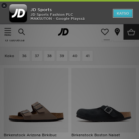
×
JD Sports
Etusivu
KATSO
JD Sports Fashion PLC
MAKSUTON - Google Playssä
Etusivu
Naiset
Naisten kengät
Sandaalit
Ale
Naiset - Birkenstock Sandaalit
Suodata
Uutuudet
13 tuotetta
Naiset
Koko
36
37
38
39
40
41
Miehet
Lapset
Suosikit
Tuotemerkit
Inspiroidu
Birkenstock Arizona Birkibuc
Birkenstock Boston Naiset
Jalkapallo