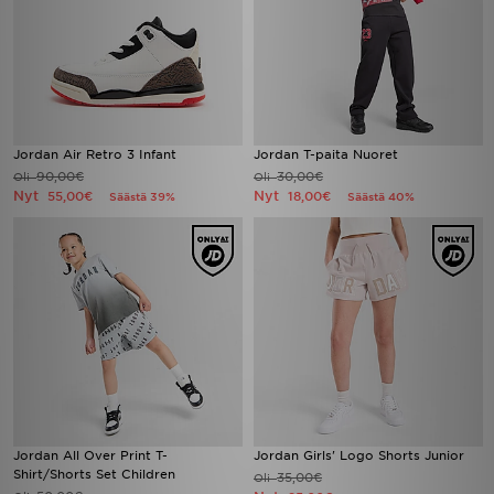
Jordan Air Retro 3 Infant
Jordan T-paita Nuoret
90,00€
30,00€
Oli
Oli
Nyt
Nyt
55,00€
18,00€
Säästä 39%
Säästä 40%
Jordan All Over Print T-
Jordan Girls' Logo Shorts Junior
Shirt/Shorts Set Children
35,00€
Oli