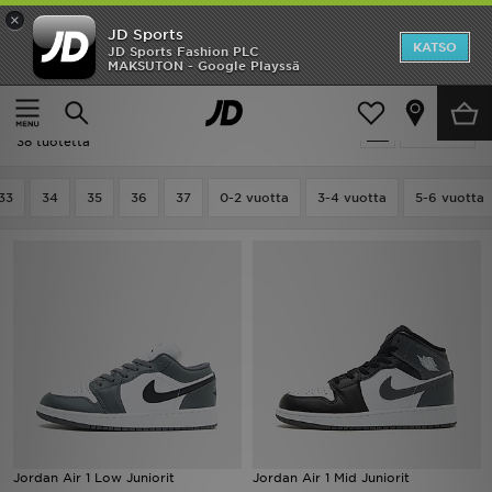
×
JD Sports
Etusivu
KATSO
JD Sports Fashion PLC
MAKSUTON - Google Playssä
Etusivu
Lapset
Ale
Ale | Lapset - Jordan
Suodata
Uutuudet
38 tuotetta
Naiset
33
34
35
36
37
0-2 vuotta
3-4 vuotta
5-6 vuotta
Miehet
Lapset
Suosikit
Tuotemerkit
Inspiroidu
Jordan Air 1 Low Juniorit
Jordan Air 1 Mid Juniorit
Jalkapallo