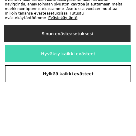
navigointia, analysoimaan sivuston käyttöä ja auttamaan meitä
markkinointiponnisteluissamme. Asetuksia voidaan muuttaa
milloin tahansa evästeasetuksissa. Tutustu
evästekäytäntöömme.
Evästekäytäntö
Jordan Jordan All Over Print
Jordan Arch Shorts Junior
Shorts Junior
40,00€
Oli
40,00€
Nyt
Oli
25,00€
Sinun evästeasetuksesi
Säästä 37%
Nyt
25,00€
Säästä 37%
Hyväksy kaikki evästeet
Hylkää kaikki evästeet
Jordan Cropattu huppari Nuoret
Jordan Leveät collegehousut
Nuoret
55,00€
Oli
Nyt
50,00€
35,00€
Oli
Säästä 36%
Nyt
35,00€
Säästä 30%