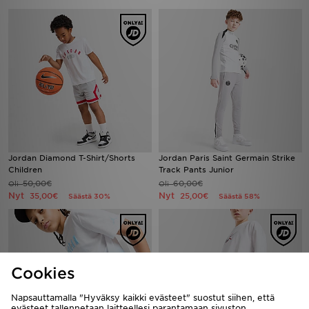
Jordan Diamond T-Shirt/Shorts
Jordan Paris Saint Germain Strike
Children
Track Pants Junior
50,00€
60,00€
Oli
Oli
Nyt
Nyt
35,00€
25,00€
Säästä 30%
Säästä 58%
Cookies
Napsauttamalla "Hyväksy kaikki evästeet" suostut siihen, että
evästeet tallennetaan laitteellesi parantamaan sivuston