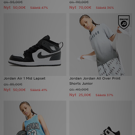
95,00€
110,00€
Oli
Oli
Nyt
Nyt
50,00€
70,00€
Säästä 47%
Säästä 36%
Urheilu
Lataa JD-sovellus
Minun JD
Minun viestini
Asiakaspalvelu ja tietoa
Jordan Air 1 Mid Lapset
Jordan Jordan All Over Print
Shorts Junior
85,00€
Oli
Nyt
40,00€
50,00€
Oli
Säästä 41%
Nyt
25,00€
Säästä 37%