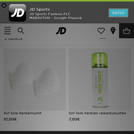
×
JD Sports
Etusivu
KATSO
JD Sports Fashion PLC
MAKSUTON - Google Playssä
Etusivu
Lapset
Lasten asusteet
Asusteet
Ale
Lapset - Sof Sole Asusteet
Suodata
Uutuudet
2 tuotetta
Naiset
Miehet
Lapset
Suosikit
Tuotemerkit
Sof Sole Kenkämuotit
Sof Sole Kenkien raikastussuihke
10,00€
7,00€
Inspiroidu
Jalkapallo