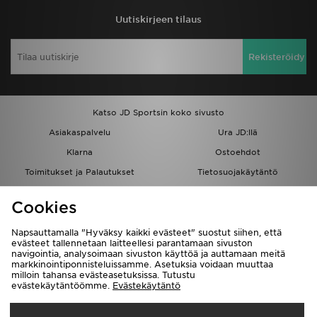
Uutiskirjeen tilaus
Urheilu
Rekisteröidy
Lataa JD-sovellus
Minun JD
Katso JD Sportsin koko sivusto
Minun viestini
Asiakaspalvelu
Ura JD:llä
Klarna
Ostoehdot
Asiakaspalvelu ja tietoa
Toimitukset ja Palautukset
Tietosuojakäytäntö
Evästeet
Evästeasetukset
Cookies
Löydä myymälä
Opiskelijat
Kumppanuusohjelma
JD Blog
Napsauttamalla "Hyväksy kaikki evästeet" suostut siihen, että
evästeet tallennetaan laitteellesi parantamaan sivuston
navigointia, analysoimaan sivuston käyttöä ja auttamaan meitä
markkinointiponnisteluissamme. Asetuksia voidaan muuttaa
milloin tahansa evästeasetuksissa. Tutustu
evästekäytäntöömme.
Evästekäytäntö
Toimitetaan