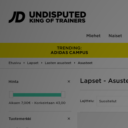
Miehet
Naiset
TRENDING:
ADIDAS CAMPUS
Etusivu
Lapset
Lasten asusteet
Asusteet
Lapset - Asust
Hinta
Lajittelu:
Tuotemerkki