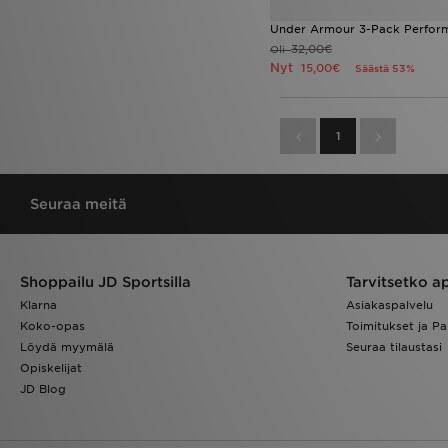
Under Armour 3-Pack Perform
32,00€
Oli
Nyt
15,00€
Säästä 53%
1
Seuraa meitä
Shoppailu JD Sportsilla
Tarvitsetko a
Klarna
Asiakaspalvelu
Koko-opas
Toimitukset ja Pa
Löydä myymälä
Seuraa tilaustasi
Opiskelijat
JD Blog