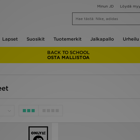
Minun JD
Löydä my
Lapset
Suosikit
Tuotemerkit
Jalkapallo
Urheilu
BACK TO SCHOOL
OSTA MALLISTOA
eet