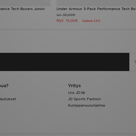
ance Tech Boxers Junior
Under Armour 3-Pack Performance Tech Box
32,00€
Oli
Nyt
15,00€
Säästä 53%
pua?
Yritys
Ura JD:llä
lautukset
JD Sports Fashion
Kumppanuusohjelma