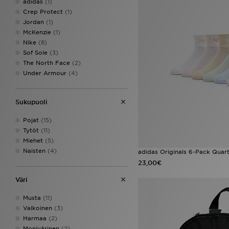
adidas
(1)
Crep Protect
(1)
Jordan
(1)
McKenzie
(1)
Nike
(8)
Sof Sole
(3)
The North Face
(2)
Under Armour
(4)
Sukupuoli
Pojat
(15)
Tytöt
(11)
Miehet
(5)
Naisten
(4)
adidas Originals 6-Pack Quart
23,00€
Väri
Musta
(11)
Valkoinen
(3)
Harmaa
(2)
Monivärinen
(2)