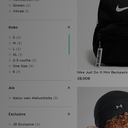
Sininen
(2)
Vihreä
(1)
Koko
S
(2)
M
(3)
L
(2)
XL
(1)
2-3 vuotta
(2)
One Size
(9)
6
(1)
Nike Just Do It Mini Backpack
6-7Y
(3)
28,00€
8-10Y
(1)
Ale
8-9Y
(2)
34 - 36
(1)
Katso vain Aletuotteita
(3)
37 - 39
(1)
40 - 42
(1)
43 - 45
(1)
Exclusive
JD Exclusive
(2)