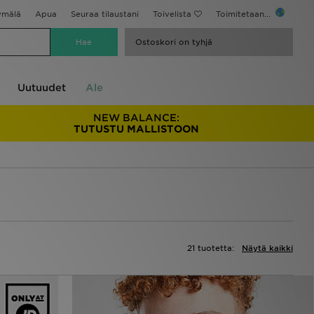
ymälä
Apua
Seuraa tilaustani
Toivelista
Toimitetaan...
Ostoskori on tyhjä
Uutuudet
Ale
NEW BALANCE:
TUTUSTU MALLISTOON
21 tuotetta:
Näytä kaikki