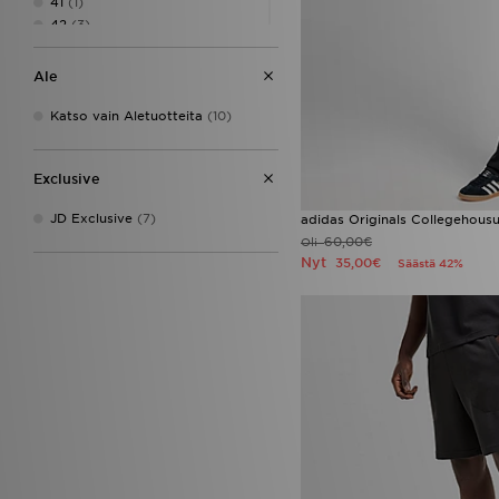
41
(1)
42
(3)
43 1/3
(2)
44
(2)
Ale
44.5
(2)
45.5
(1)
Katso vain Aletuotteita
(10)
46
(3)
47 1/3
(3)
Exclusive
48
(3)
34 - 36
(1)
JD Exclusive
(7)
adidas Originals Collegehousu
60,00€
Oli
Nyt
35,00€
Säästä 42%