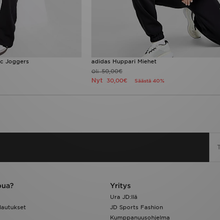
ic Joggers
adidas Huppari Miehet
50,00€
Oli
Nyt
30,00€
Säästä 40%
pua?
Yritys
Ura JD:llä
lautukset
JD Sports Fashion
Kumppanuusohjelma