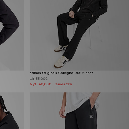
adidas Originals Colleghousut Miehet
55,00€
Oli
Nyt
40,00€
Säästä 27%