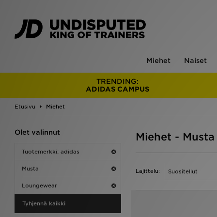
Miehet
Naiset
TRENDING:
ADIDAS CAMPUS
Etusivu
Miehet
Olet valinnut
Miehet - Must
Tuotemerkki: adidas
Musta
Lajittelu:
Loungewear
Tyhjennä kaikki