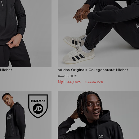
 Miehet
adidas Originals Collegehousut Miehet
55,00€
Oli
Nyt
40,00€
Säästä 27%