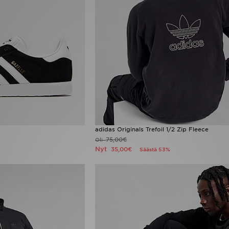
adidas Originals Trefoil 1/2 Zip Fleece
75,00€
Oli
Nyt
35,00€
Säästä 53%