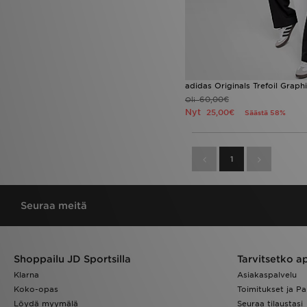
adidas Originals Trefoil Graph
60,00€
Oli
Nyt
25,00€
Säästä 58%
1
Seuraa meitä
Shoppailu JD Sportsilla
Tarvitsetko a
Klarna
Asiakaspalvelu
Koko-opas
Toimitukset ja Pa
Löydä myymälä
Seuraa tilaustasi