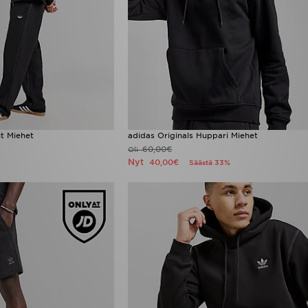
t Miehet
adidas Originals Huppari Miehet
60,00€
Oli
Nyt
40,00€
Säästä 33%