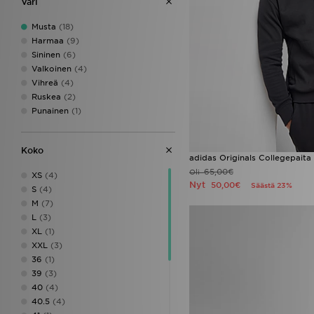
Väri
Unlike Humans
(5)
Zavetti Canada
(1)
Musta
(18)
Harmaa
(9)
Sininen
(6)
Valkoinen
(4)
Vihreä
(4)
Ruskea
(2)
Punainen
(1)
Koko
adidas Originals Collegepaita
65,00€
Oli
XS
(4)
Nyt
50,00€
Säästä 23%
S
(4)
M
(7)
L
(3)
XL
(1)
XXL
(3)
36
(1)
39
(3)
40
(4)
40.5
(4)