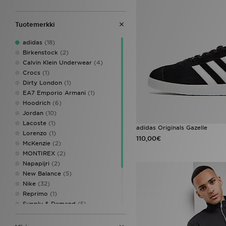
adidas Originals Gazelle Indoor
(1)
adidas Originals Handball
Tuotemerkki
Spezial
(1)
adidas
(18)
Birkenstock
(2)
Calvin Klein Underwear
(4)
Crocs
(1)
Dirty London
(1)
EA7 Emporio Armani
(1)
Hoodrich
(6)
Jordan
(10)
Lacoste
(1)
adidas Originals Gazelle
Lorenzo
(1)
110,00€
McKenzie
(2)
MONTIREX
(2)
Napapijri
(2)
New Balance
(5)
Nike
(32)
Reprimo
(1)
Supply & Demand
(5)
The North Face
(7)
Under Armour
(1)