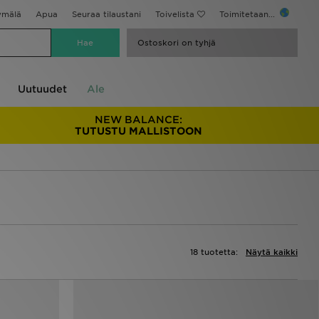
ymälä
Apua
Seuraa tilaustani
Toivelista
Toimitetaan...
Ostoskori on tyhjä
Uutuudet
Ale
NEW BALANCE:
TUTUSTU MALLISTOON
18 tuotetta:
Näytä kaikki