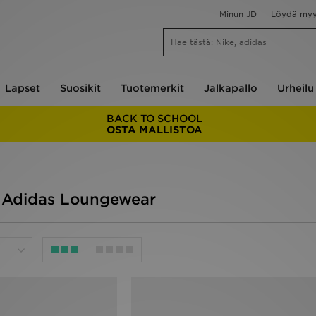
Minun JD
Löydä my
Lapset
Suosikit
Tuotemerkit
Jalkapallo
Urheilu
BACK TO SCHOOL
OSTA MALLISTOA
a Adidas Loungewear