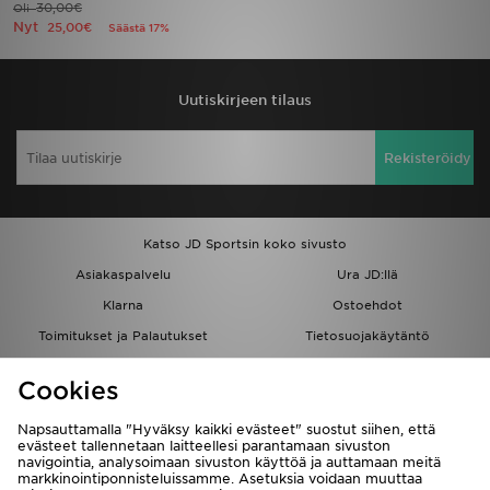
30,00€
Oli
Nyt
25,00€
Säästä 17%
Urheilu
Lataa JD-sovellus
Uutiskirjeen tilaus
Minun JD
Rekisteröidy
Minun viestini
Katso JD Sportsin koko sivusto
Asiakaspalvelu ja tietoa
Asiakaspalvelu
Ura JD:llä
Klarna
Ostoehdot
Toimitukset ja Palautukset
Tietosuojakäytäntö
Evästeet
Evästeasetukset
Cookies
Löydä myymälä
Opiskelijat
Kumppanuusohjelma
JD Blog
Napsauttamalla "Hyväksy kaikki evästeet" suostut siihen, että
evästeet tallennetaan laitteellesi parantamaan sivuston
navigointia, analysoimaan sivuston käyttöä ja auttamaan meitä
markkinointiponnisteluissamme. Asetuksia voidaan muuttaa