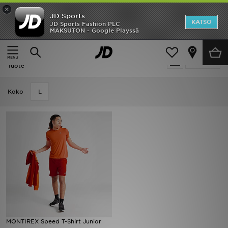
×
JD Sports
Etusivu
KATSO
JD Sports Fashion PLC
MAKSUTON - Google Playssä
Etusivu
Lapset
Ale
Lapset - MONTIREX Gym
Suodata
Uutuudet
Tuote
Naiset
Koko
L
Miehet
Lapset
Suosikit
Tuotemerkit
Inspiroidu
MONTIREX Speed T-Shirt Junior
Jalkapallo