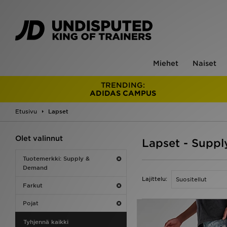
Miehet
Naiset
TRENDING:
ADIDAS CAMPUS
Etusivu
Lapset
Olet valinnut
Lapset - Supp
Tuotemerkki: Supply &
Demand
Lajittelu:
Farkut
Pojat
Tyhjennä kaikki