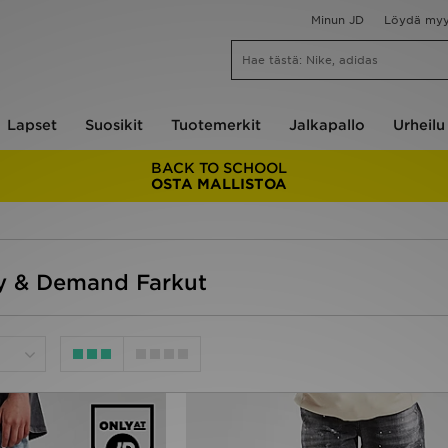
Minun JD
Löydä my
Lapset
Suosikit
Tuotemerkit
Jalkapallo
Urheilu
BACK TO SCHOOL
OSTA MALLISTOA
ly & Demand Farkut