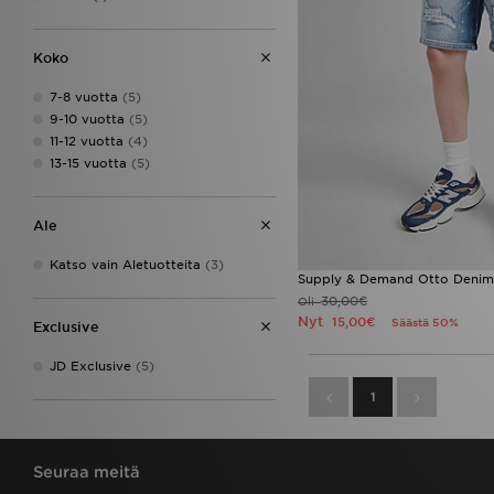
Koko
7-8 vuotta
(5)
9-10 vuotta
(5)
11-12 vuotta
(4)
13-15 vuotta
(5)
Ale
Katso vain Aletuotteita
(3)
Supply & Demand Otto Denim 
30,00€
Oli
Nyt
15,00€
Säästä 50%
Exclusive
JD Exclusive
(5)
1
Seuraa meitä