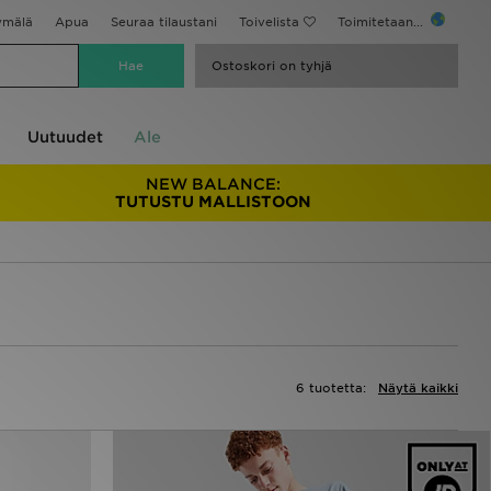
ymälä
Apua
Seuraa tilaustani
Toivelista
Toimitetaan...
Ostoskori on tyhjä
Uutuudet
Ale
NEW BALANCE:
TUTUSTU MALLISTOON
6 tuotetta:
Näytä kaikki