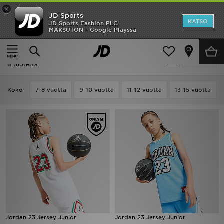
×
JD Sports
Etusivu
KATSO
JD Sports Fashion PLC
MAKSUTON - Google Playssä
Etusivu
Lapset
ALE
Ale | Lapset - Jordan T-Paidat
Suodata
Uutuudet
6 tuotetta
Naiset
Koko
7-8 vuotta
9-10 vuotta
11-12 vuotta
13-15 vuotta
Miehet
Lapset
Suosikit
Tuotemerkit
Inspiroidu
Jordan 23 Jersey Junior
Jordan 23 Jersey Junior
Jalkapallo