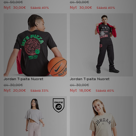
50,00€
50,00€
Oli
Oli
Nyt
Nyt
30,00€
30,00€
Säästä 40%
Säästä 40%
Urheilu
Lataa JD-sovellus
Minun JD
Minun viestini
Asiakaspalvelu ja tietoa
Jordan T-paita Nuoret
Jordan T-paita Nuoret
30,00€
30,00€
Oli
Oli
Nyt
Nyt
20,00€
18,00€
Säästä 33%
Säästä 40%