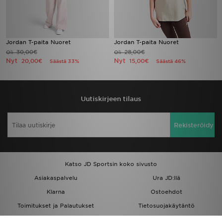
Jordan T-paita Nuoret
Jordan T-paita Nuoret
30,00€
28,00€
Oli
Oli
Nyt
Nyt
20,00€
15,00€
Säästä 33%
Säästä 46%
Uutiskirjeen tilaus
Rekisteröidy
Katso JD Sportsin koko sivusto
Asiakaspalvelu
Ura JD:llä
Klarna
Ostoehdot
Toimitukset ja Palautukset
Tietosuojakäytäntö
Evästeet
Evästeasetukset