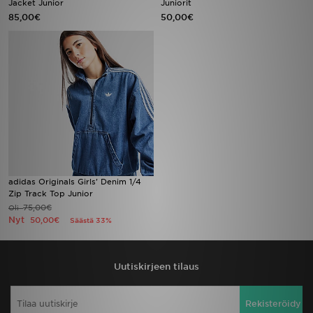
Jacket Junior
Juniorit
85,00€
50,00€
Urheilu
Lataa JD-sovellus
Minun JD
Minun viestini
Asiakaspalvelu ja tietoa
adidas Originals Girls' Denim 1/4
Zip Track Top Junior
75,00€
Oli
Nyt
50,00€
Säästä 33%
Uutiskirjeen tilaus
Rekisteröidy