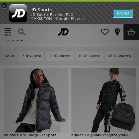
×
JD Sports
Etusivu
KATSO
JD Sports Fashion PLC
MAKSUTON - Google Playssä
Etusivu
Lapset
Ale
Lapset - Adidas Takit
Suodata
Uutuudet
3 tuotetta
Naiset
Koko
7-8 vuotta
9-10 vuotta
11-12 vuotta
13-15 vuotta
Miehet
Lapset
Suosikit
Tuotemerkit
Inspiroidu
adidas Core Badge Of Sport
adidas Originals Verryttelytakki
Jalkapallo