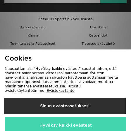
Katso JD Sportsin koko sivusto
Asiakaspalvelu
Ura JD:llä
Klarna
Ostoehdot
Toimitukset ja Palautukset
Tietosuojakäytäntö
Evästeet
Evästeasetukset
Cookies
Löydä myymälä
Opiskelijat
Kumppanuusohjelma
JD Blog
Napsauttamalla "Hyväksy kaikki evästeet" suostut siihen, että
evästeet tallennetaan laitteellesi parantamaan sivuston
navigointia, analysoimaan sivuston käyttöä ja auttamaan meitä
markkinointiponnisteluissamme. Asetuksia voidaan muuttaa
milloin tahansa evästeasetuksissa. Tutustu
evästekäytäntöömme.
Evästekäytäntö
Toimitetaan
Sinun evästeasetuksesi
Suomi
Me hyväksymme seuraavat maksutavat
Hyväksy kaikki evästeet