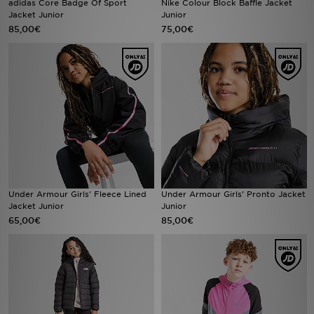
adidas Core Badge Of Sport
Nike Colour Block Baffle Jacket
Jacket Junior
Junior
85,00€
75,00€
Urheilu
Lataa JD-sovellus
Minun JD
Minun viestini
Asiakaspalvelu ja tietoa
Under Armour Girls' Fleece Lined
Under Armour Girls' Pronto Jacket
Jacket Junior
Junior
65,00€
85,00€