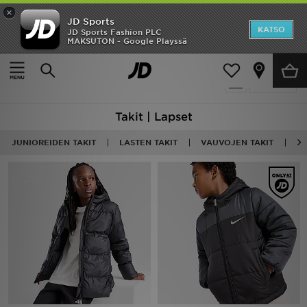
×
JD Sports
Etusivu
KATSO
JD Sports Fashion PLC
MAKSUTON - Google Playssä
Etusivu
Lapset
Ale
43 tuotetta
Suodata
Uutuudet
Takit | Lapset
Naiset
JUNIOREIDEN TAKIT
LASTEN TAKIT
VAUVOJEN TAKIT
A
Miehet
Lapset
Suosikit
Tuotemerkit
Inspiroidu
Jalkapallo