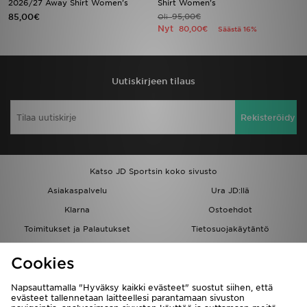
2026/27 Away Shirt Women's
Shirt Women's
85,00€
95,00€
Oli
Nyt
80,00€
Säästä 16%
Urheilu
Lataa JD-sovellus
Uutiskirjeen tilaus
Minun JD
Rekisteröidy
Minun viestini
Asiakaspalvelu ja tietoa
Katso JD Sportsin koko sivusto
Asiakaspalvelu
Ura JD:llä
Klarna
Ostoehdot
Toimitukset ja Palautukset
Tietosuojakäytäntö
Evästeet
Evästeasetukset
Cookies
Löydä myymälä
Opiskelijat
Kumppanuusohjelma
JD Blog
Napsauttamalla "Hyväksy kaikki evästeet" suostut siihen, että
evästeet tallennetaan laitteellesi parantamaan sivuston