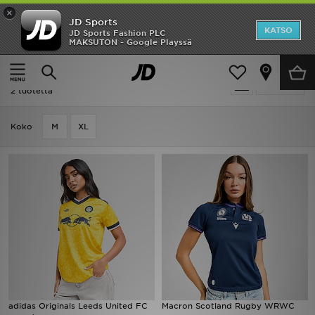
×
JD Sports
Etusivu
KATSO
JD Sports Fashion PLC
MAKSUTON - Google Playssä
Etusivu
Naiset
Naisten vaatteet
Voetbalschoenen
Ale
Naiset - Voetbalschoenen
Suodata
Uutuudet
2 tuotetta
Naiset
Koko
M
XL
Miehet
Lapset
Suosikit
Tuotemerkit
Inspiroidu
adidas Originals Leeds United FC
Macron Scotland Rugby WRWC
Jalkapallo