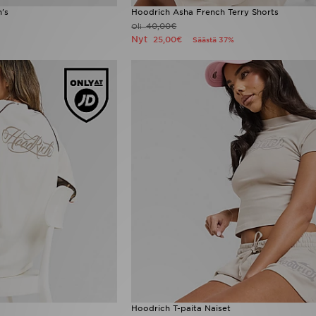
's
Hoodrich Asha French Terry Shorts
40,00€
Oli
Nyt
25,00€
Säästä 37%
Hoodrich T-paita Naiset