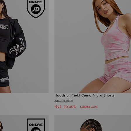
Hoodrich Field Camo Micro Shorts
30,00€
Oli
Nyt
20,00€
Säästä 33%