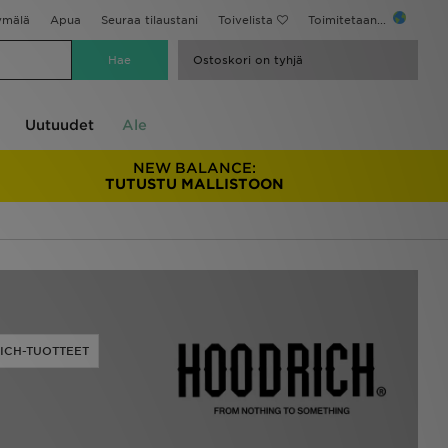
ymälä
Apua
Seuraa tilaustani
Toivelista
Toimitetaan...
Ostoskori on tyhjä
Uutuudet
Ale
NEW BALANCE:
TUTUSTU MALLISTOON
RICH-TUOTTEET