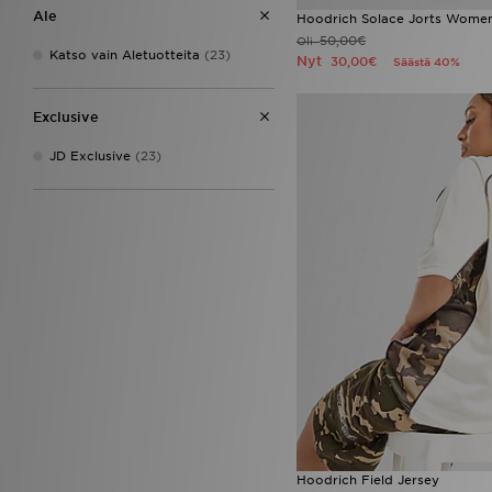
Ale
Hoodrich Solace Jorts Women
50,00€
Oli
Katso vain Aletuotteita
(23)
Nyt
30,00€
Säästä 40%
Exclusive
JD Exclusive
(23)
Hoodrich Field Jersey