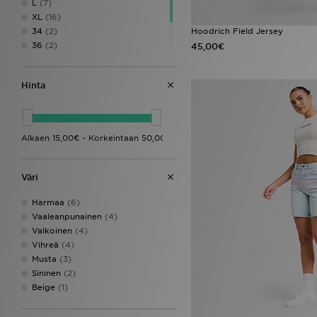
Pink Soda Sport
(1)
L
(7)
PUMA
(7)
XL
(16)
Red Run Activewear
(4)
34
(2)
Hoodrich Field Jersey
Reebok
(18)
36
(2)
45,00€
The North Face
(23)
38
(2)
Trailberg
(10)
40
(1)
Hinta
UGG
(1)
42
(2)
Under Armour
(36)
Unlike Humans
(59)
Von Dutch
(4)
Zavetti Canada
(1)
Väri
Harmaa
(6)
Vaaleanpunainen
(4)
Valkoinen
(4)
Vihreä
(4)
Musta
(3)
Sininen
(2)
Beige
(1)