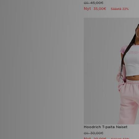
45,00€
Oli
Nyt
35,00€
Säästä 22%
Hoodrich T-paita Naiset
30,00€
Oli
Nyt