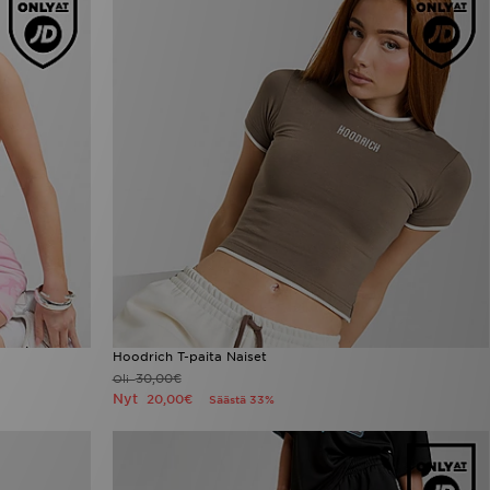
Hoodrich T-paita Naiset
30,00€
Oli
Nyt
20,00€
Säästä 33%