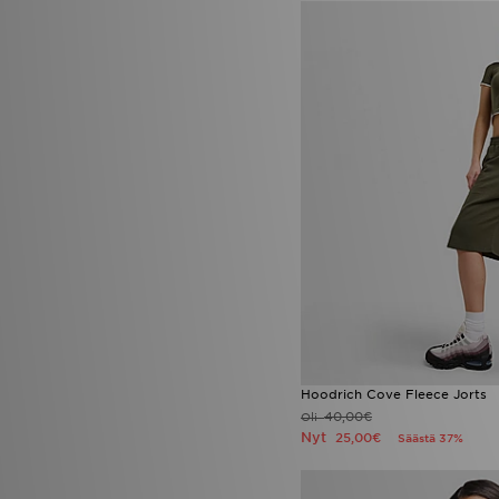
Hoodrich Cove Fleece Jorts
40,00€
Oli
Nyt
25,00€
Säästä 37%