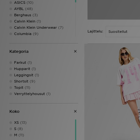
ASICS
(10)
AYBL
(48)
Berghaus
(3)
Calvin Klein
(1)
Calvin Klein Underwear
(7)
Lajittelu:
Columbia
(9)
DAILYSZN
(5)
EA7 Emporio Armani
(6)
Kategoria
Ed Hardy
(2)
Ellesse
(1)
Farkut
(1)
Fila
(4)
Hupparit
(1)
Hoodrich
(24)
Leggingsit
(1)
Jordan
(25)
Shortsit
(9)
JUICY COUTURE
(22)
Topit
(11)
LEVI'S
(14)
Verryttelyhousut
(1)
Macron
(1)
McKenzie
(6)
MONTIREX
(16)
Koko
New Balance
(40)
Nike
(98)
XS
(13)
On Running
(2)
S
(8)
PE Nation
(1)
M
(11)