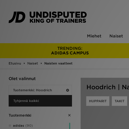
Miehet
Naiset
TRENDING:
ADIDAS CAMPUS
Etusivu
Naiset
Naisten vaatteet
Olet valinnut
Hoodrich | Na
Tuotemerkki: Hoodrich
Tyhjennä kaikki
HUPPARIT
TAKIT
Tuotemerkki
adidas
(90)