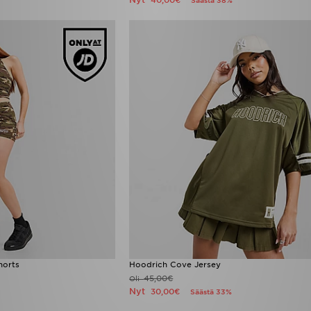
40,00€
Säästä 38%
horts
Hoodrich Cove Jersey
45,00€
Oli
Nyt
30,00€
Säästä 33%