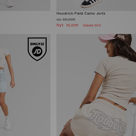
Hoodrich Field Camo Jorts
55,00€
Oli
Nyt
35,00€
Säästä 36%