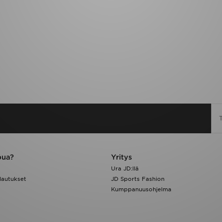
pua?
Yritys
Ura JD:llä
lautukset
JD Sports Fashion
Kumppanuusohjelma