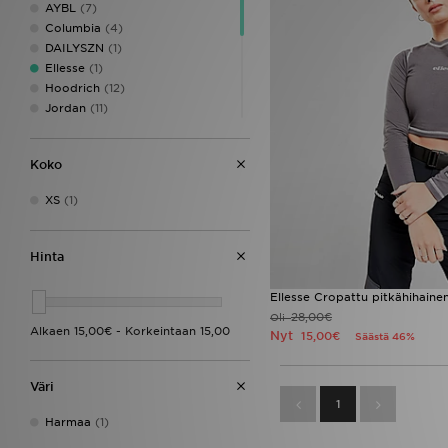
AYBL
(7)
Columbia
(4)
DAILYSZN
(1)
Ellesse
(1)
Hoodrich
(12)
Jordan
(11)
JUICY COUTURE
(7)
LEVI'S
(3)
Koko
McKenzie
(1)
MONTIREX
(3)
XS
(1)
New Balance
(9)
Nike
(19)
Reebok
(5)
Hinta
The North Face
(7)
Unlike Humans
(18)
Ellesse Cropattu pitkähihainen
Von Dutch
(3)
28,00€
Oli
Nyt
15,00€
Säästä 46%
Väri
1
Harmaa
(1)