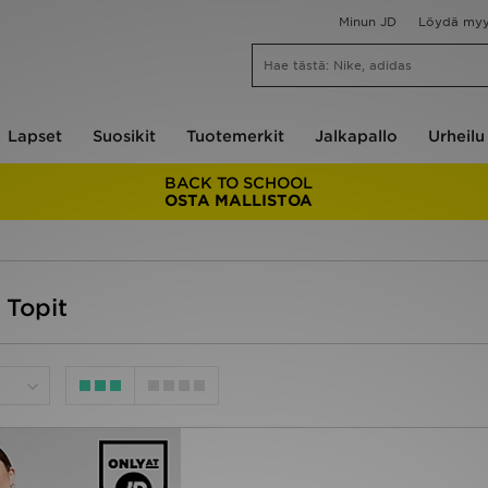
Minun JD
Löydä my
Lapset
Suosikit
Tuotemerkit
Jalkapallo
Urheilu
BACK TO SCHOOL
OSTA MALLISTOA
 Topit