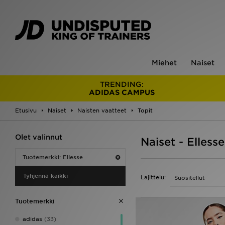
Miehet
Naiset
TRENDING:
ADIDAS CAMPUS
Etusivu
Naiset
Naisten vaatteet
Topit
Olet valinnut
Naiset - Ellesse
Tuotemerkki: Ellesse
Tyhjennä kaikki
Lajittelu:
Tuotemerkki
adidas
(33)