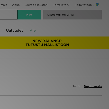
ymälä
Apua
Seuraa tilaustani
Toivelista
Toimitetaan...
Ostoskori on tyhjä
Uutuudet
Ale
NEW BALANCE:
TUTUSTU MALLISTOON
Tuote:
Näytä kaikki