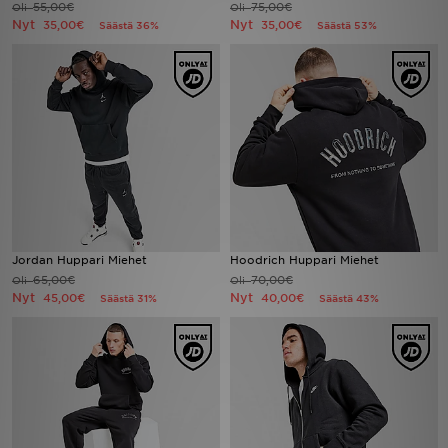
55,00€
75,00€
Oli
Oli
Nyt
Nyt
35,00€
35,00€
Säästä 36%
Säästä 53%
Urheilu
Lataa JD-sovellus
Minun JD
Minun viestini
Asiakaspalvelu ja tietoa
Jordan Huppari Miehet
Hoodrich Huppari Miehet
65,00€
70,00€
Oli
Oli
Nyt
Nyt
45,00€
40,00€
Säästä 31%
Säästä 43%