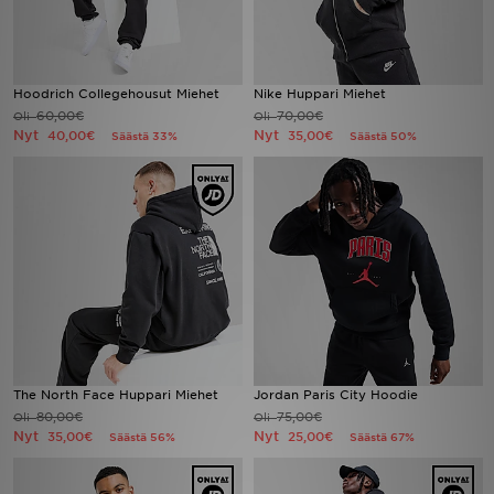
Hoodrich Collegehousut Miehet
Nike Huppari Miehet
60,00€
70,00€
Oli
Oli
Nyt
Nyt
40,00€
35,00€
Säästä 33%
Säästä 50%
The North Face Huppari Miehet
Jordan Paris City Hoodie
80,00€
75,00€
Oli
Oli
Nyt
Nyt
35,00€
25,00€
Säästä 56%
Säästä 67%