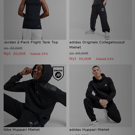
Jordan 2-Pack Flight Tank Top
adidas Originals Collegehousut
Miehet
33,00€
Oli
Nyt
65,00€
20,00€
Oli
Säästä 39%
Nyt
30,00€
Säästä 54%
Nike Huppari Miehet
adidas Huppari Miehet