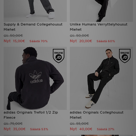
Supply & Demand Collegehousut
Unlike Humans Verryttelyhousut
Miehet
Miehet
50,00€
50,00€
Oli
Oli
Nyt
Nyt
15,00€
20,00€
Säästä 70%
Säästä 60%
adidas Originals Trefoil 1/2 Zip
adidas Originals Colleghousut
Fleece
Miehet
75,00€
55,00€
Oli
Oli
Nyt
Nyt
35,00€
40,00€
Säästä 53%
Säästä 27%