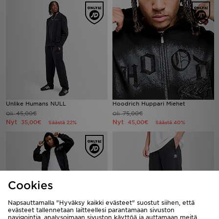
Unlike Humans NULL
Hoodrich Huppari Miehet
45,00€
75,00€
Oli
Oli
Nyt
Nyt
35,00€
45,00€
Säästä 22%
Säästä 40%
Cookies
Napsauttamalla "Hyväksy kaikki evästeet" suostut siihen, että
evästeet tallennetaan laitteellesi parantamaan sivuston
navigointia, analysoimaan sivuston käyttöä ja auttamaan meitä