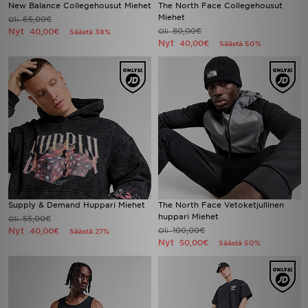
New Balance Collegehousut Miehet
The North Face Collegehousut
Miehet
65,00€
Oli
Nyt
80,00€
40,00€
Oli
Säästä 38%
Nyt
40,00€
Säästä 50%
Supply & Demand Huppari Miehet
The North Face Vetoketjullinen
huppari Miehet
55,00€
Oli
Nyt
100,00€
40,00€
Oli
Säästä 27%
Nyt
50,00€
Säästä 50%