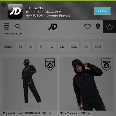
×
JD Sports
Etusivu
KATSO
JD Sports Fashion PLC
MAKSUTON - Google Playssä
Etusivu
Miehet
Ale
Ale | Miehet - Musta Loungewear
Suodata
Uutuudet
49 tuotetta
Naiset
Koko
XS
S
M
L
XL
XXL
40
40.5
Miehet
Lapset
Suosikit
Tuotemerkit
Inspiroidu
Hoodrich Collegehousut Miehet
Nike Huppari Miehet
Jalkapallo