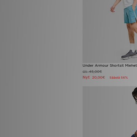
Under Armour Shortsit Miehet
45,00€
Oli
Nyt
20,00€
Säästä 56%