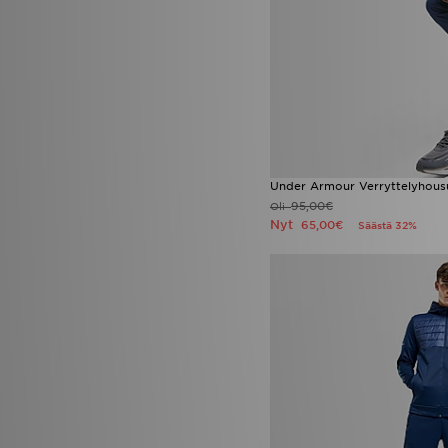
Under Armour Verryttelyhous
95,00€
Oli
Nyt
65,00€
Säästä 32%