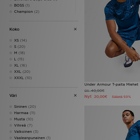
BOSS
(1)
Champion
(2)
Columbia
(1)
EA7 Emporio Armani
(32)
Koko
Emporio Armani EA7
(1)
Hoodrich
(55)
XS
(14)
Jordan
(54)
S
(20)
Lacoste
(25)
M
(18)
LEVI'S
(1)
L
(15)
Lorenzo
(5)
XL
(16)
Macron
(1)
XXL
(20)
McKenzie
(33)
XXXL
(10)
MONTIREX
(2)
Under Armour T-paita Miehet
Napapijri
(22)
40,00€
Oli
New Balance
(15)
Väri
Nyt
20,00€
Säästä 50%
New Era
(2)
Nike
(216)
Sininen
(20)
PUMA
(18)
Harmaa
(11)
Reebok
(8)
Musta
(10)
Score Draw
(4)
Vihreä
(7)
Supply & Demand
(42)
Valkoinen
(3)
Technicals
(5)
Vaaleanpunainen
(1)