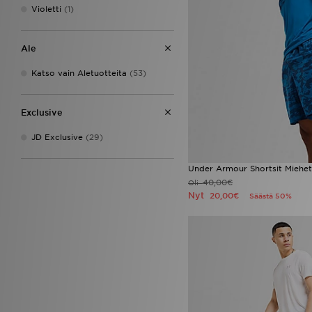
The North Face
(66)
Violetti
(1)
Under Armour
(53)
Unlike Humans
(35)
Ale
Vans
(14)
Zavetti Canada
(2)
Katso vain Aletuotteita
(53)
Exclusive
JD Exclusive
(29)
Under Armour Shortsit Miehet
40,00€
Oli
Nyt
20,00€
Säästä 50%