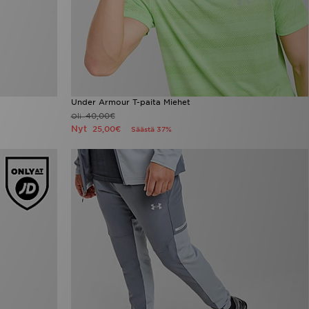
Under Armour T-paita Miehet
40,00€
Oli
Nyt
25,00€
Säästä 37%