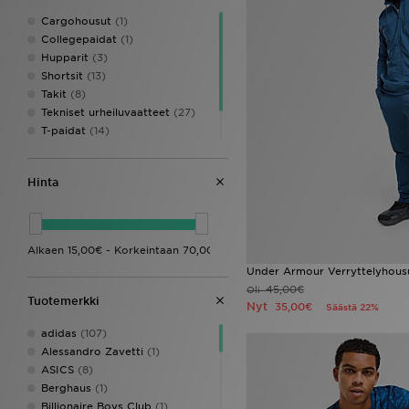
Cargohousut
(1)
Collegepaidat
(1)
Hupparit
(3)
Shortsit
(13)
Takit
(8)
Tekniset urheiluvaatteet
(27)
T-paidat
(14)
Verryttelyhousut
(13)
Verryttelypaidat
(1)
Hinta
Under Armour Verryttelyhous
45,00€
Oli
Tuotemerkki
Nyt
35,00€
Säästä 22%
adidas
(107)
Alessandro Zavetti
(1)
ASICS
(8)
Berghaus
(1)
Billionaire Boys Club
(1)