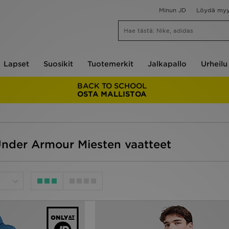
Minun JD
Löydä my
Lapset
Suosikit
Tuotemerkit
Jalkapallo
Urheilu
BACK TO SCHOOL
OSTA MALLISTOA
 Under Armour Miesten vaatteet