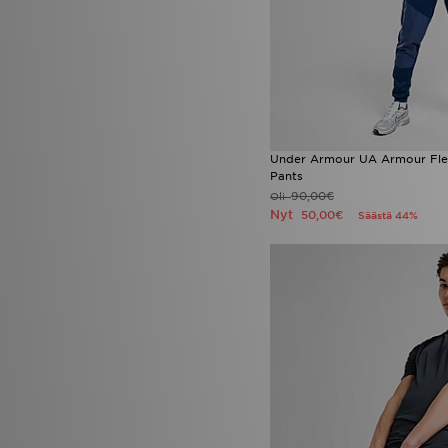
Under Armour UA Armour Flee
Pants
90,00€
Oli
Nyt
50,00€
Säästä 44%