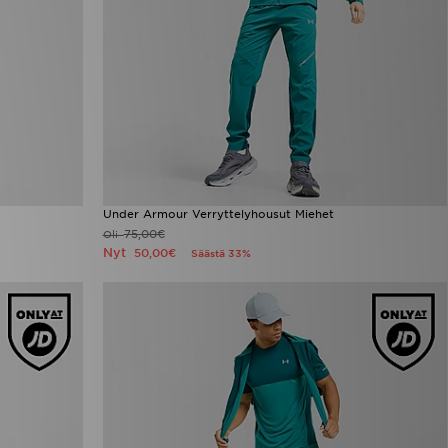
Under Armour Verryttelyhousut Miehet
75,00€
Oli
Nyt
50,00€
Säästä 33%