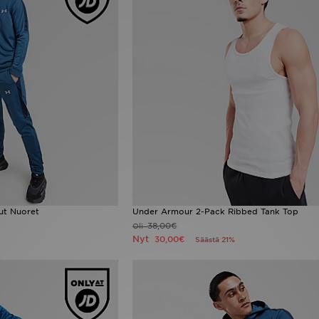
ut Nuoret
Under Armour 2-Pack Ribbed Tank Top
38,00€
Oli
Nyt
30,00€
Säästä 21%