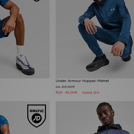
Under Armour Huppari Miehet
60,00€
Oli
Nyt
45,00€
Säästä 25%