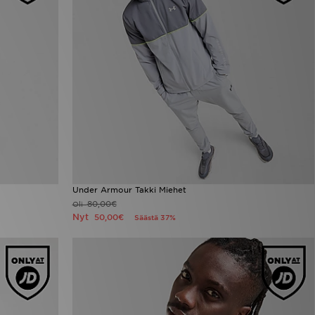
Under Armour Takki Miehet
80,00€
Oli
Nyt
50,00€
Säästä 37%