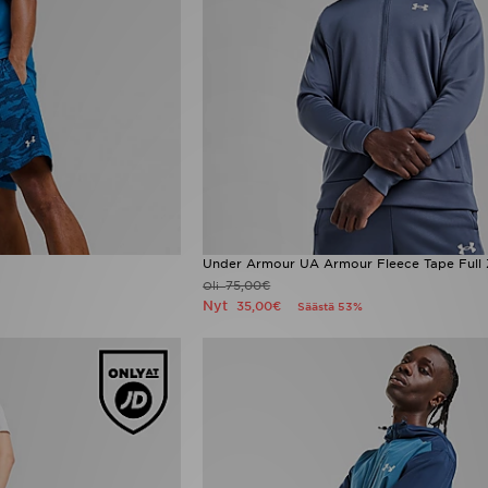
Under Armour UA Armour Fleece Tape Full 
75,00€
Oli
Nyt
35,00€
Säästä 53%