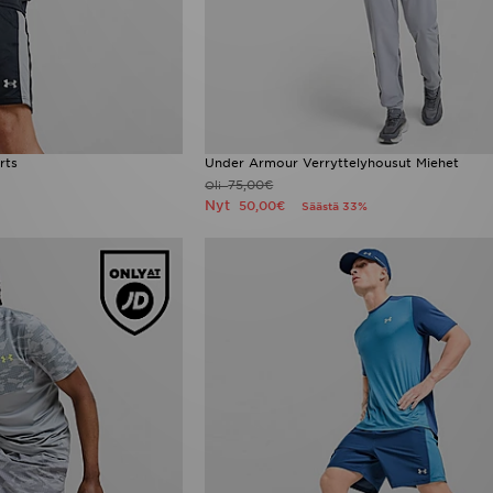
rts
Under Armour Verryttelyhousut Miehet
75,00€
Oli
Nyt
50,00€
Säästä 33%