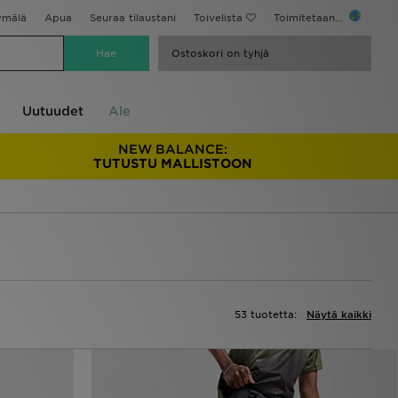
ymälä
Apua
Seuraa tilaustani
Toivelista
Toimitetaan...
Ostoskori on tyhjä
Uutuudet
Ale
NEW BALANCE:
TUTUSTU MALLISTOON
53 tuotetta:
Näytä kaikki