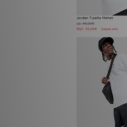
Jordan T-paita Miehet
45,00€
Oli
Nyt
25,00€
Säästä 44%