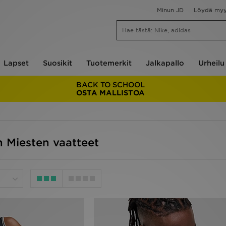
Minun JD
Löydä my
Lapset
Suosikit
Tuotemerkit
Jalkapallo
Urheilu
BACK TO SCHOOL
OSTA MALLISTOA
n Miesten vaatteet