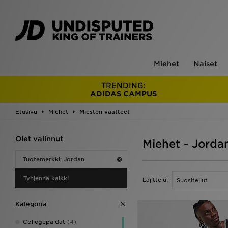
Miehet
Naiset
TRENDING:
ADIDAS CAMPUS
Etusivu
Miehet
Miesten vaatteet
Olet valinnut
Miehet - Jorda
Tuotemerkki: Jordan
Tyhjennä kaikki
Lajittelu:
Kategoria
Collegepaidat
(4)