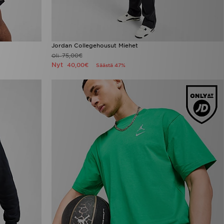
Jordan Collegehousut Miehet
75,00€
Oli
Nyt
40,00€
Säästä 47%