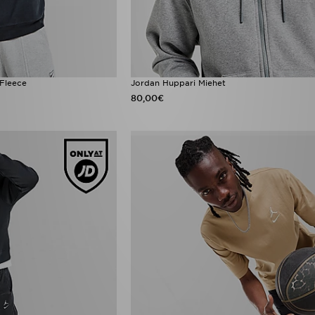
 Fleece
Jordan Huppari Miehet
80,00€