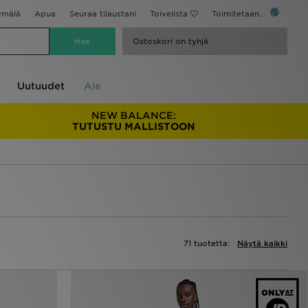
ymälä
Apua
Seuraa tilaustani
Toivelista
Toimitetaan...
Ostoskori on tyhjä
Uutuudet
Ale
NEW BALANCE:
TUTUSTU MALLISTOON
71 tuotetta:
Näytä kaikki