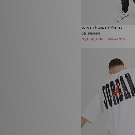
Jordan Huppari Miehet
65,00€
Oli
Nyt
45,00€
Säästä 31%