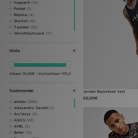
Hupparit
(10)
Paidat
(1)
Replica
(4)
Shortsit
(12)
T-paidat
(22)
Verryttelyhousut
(17)
Verryttelypaidat
(1)
Hinta
Tuotemerkki
Jordan Basketball Vest
50,00€
adidas
(296)
Alessandro Zavetti
(1)
Arc'teryx
(5)
ASICS
(43)
AYBL
(5)
Belier
(12)