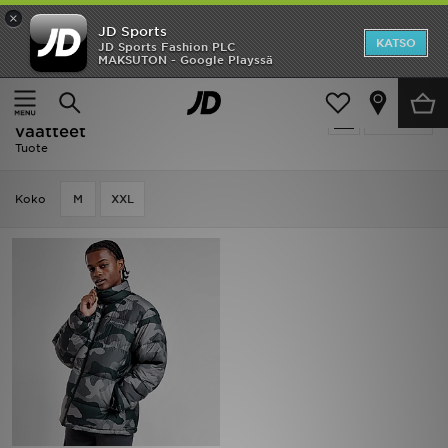
×
JD Sports
Etusivu
KATSO
JD Sports Fashion PLC
MAKSUTON - Google Playssä
Etusivu
Miehet
Miesten vaatteet
Ale
Ale | Miehet - Columbia Miesten
Suodata
Uutuudet
vaatteet
Tuote
Naiset
Koko
M
XXL
Miehet
Lapset
Suosikit
Tuotemerkit
Inspiroidu
Jalkapallo