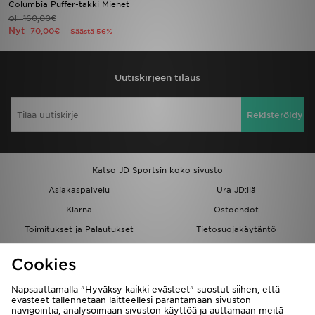
Columbia Puffer-takki Miehet
160,00€
Oli
Nyt
Urheilu
70,00€
Säästä 56%
Lataa JD-sovellus
Uutiskirjeen tilaus
Minun JD
Rekisteröidy
Minun viestini
Asiakaspalvelu ja tietoa
Katso JD Sportsin koko sivusto
Asiakaspalvelu
Ura JD:llä
Klarna
Ostoehdot
Toimitukset ja Palautukset
Tietosuojakäytäntö
Evästeet
Evästeasetukset
Cookies
Löydä myymälä
Opiskelijat
Kumppanuusohjelma
JD Blog
Napsauttamalla "Hyväksy kaikki evästeet" suostut siihen, että
evästeet tallennetaan laitteellesi parantamaan sivuston
navigointia, analysoimaan sivuston käyttöä ja auttamaan meitä