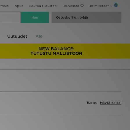
ymälä
Apua
Seuraa tilaustani
Toivelista
Toimitetaan...
Ostoskori on tyhjä
Uutuudet
Ale
NEW BALANCE:
TUTUSTU MALLISTOON
Tuote:
Näytä kaikki