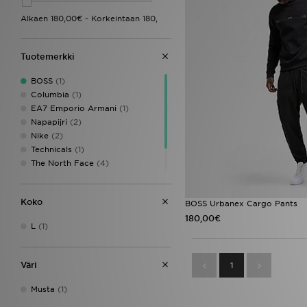
Tuotemerkki
BOSS
(1)
Columbia
(1)
EA7 Emporio Armani
(1)
Napapijri
(2)
Nike
(2)
Technicals
(1)
The North Face
(4)
Tommy Hilfiger
(1)
Under Armour
(1)
Koko
BOSS Urbanex Cargo Pants
180,00€
L
(1)
Väri
1
Musta
(1)