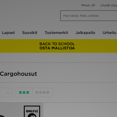
Minun JD
Löydä my
Lapset
Suosikit
Tuotemerkit
Jalkapallo
Urheilu
BACK TO SCHOOL
OSTA MALLISTOA
 Cargohousut