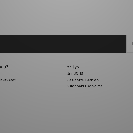
pua?
Yritys
Ura JD:llä
lautukset
JD Sports Fashion
Kumppanuusohjelma