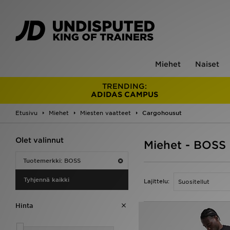
Miehet
Naiset
TRENDING:
ADIDAS CAMPUS
Etusivu
Miehet
Miesten vaatteet
Cargohousut
Olet valinnut
Miehet - BOSS
Tuotemerkki: BOSS
Tyhjennä kaikki
Lajittelu:
Hinta