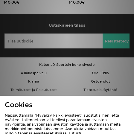
140,00€
140,00€
Urheilu
Uutiskirjeen tilaus
Lataa JD-sovellus
Minun JD
Rekisteröidy
Minun viestini
Katso JD Sportsin koko sivusto
Asiakaspalvelu ja tietoa
Asiakaspalvelu
Ura JD:llä
Klarna
Ostoehdot
Toimitukset ja Palautukset
Tietosuojakäytäntö
Evästeet
Evästeasetukset
Cookies
Löydä myymälä
Opiskelijat
Kumppanuusohjelma
JD Blog
Napsauttamalla "Hyväksy kaikki evästeet" suostut siihen, että
evästeet tallennetaan laitteellesi parantamaan sivuston
navigointia, analysoimaan sivuston käyttöä ja auttamaan meitä
markkinointiponnisteluissamme. Asetuksia voidaan muuttaa
milloin tahansa evästeasetuksissa. Tutustu