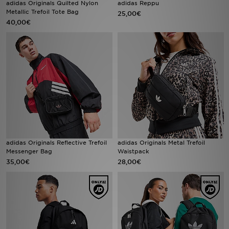
adidas Originals Quilted Nylon
adidas Reppu
Metallic Trefoil Tote Bag
25,00€
40,00€
Urheilu
Lataa JD-sovellus
Minun JD
Minun viestini
Asiakaspalvelu ja tietoa
adidas Originals Reflective Trefoil
adidas Originals Metal Trefoil
Messenger Bag
Waistpack
35,00€
28,00€