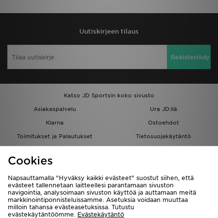
Uutiskirjeen tilaus
Rekisteröidy
Katso JD Sportsin koko sivusto
Asiakaspalvelu
Ura JD:llä
Klarna
Ostoehdot
Toimitukset ja Palautukset
Tietosuojakäytäntö
Evästeet
Evästeasetukset
Cookies
Löydä myymälä
Opiskelijat
Kumppanuusohjelma
JD Blog
Napsauttamalla "Hyväksy kaikki evästeet" suostut siihen, että
evästeet tallennetaan laitteellesi parantamaan sivuston
navigointia, analysoimaan sivuston käyttöä ja auttamaan meitä
markkinointiponnisteluissamme. Asetuksia voidaan muuttaa
milloin tahansa evästeasetuksissa. Tutustu
evästekäytäntöömme.
Evästekäytäntö