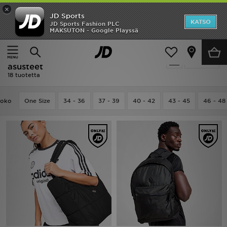
×
JD Sports
Etusivu
KATSO
JD Sports Fashion PLC
MAKSUTON - Google Playssä
Etusivu
Miehet
Miesten asusteet
ALE
Miehet - Musta Adidas Miesten
Suodata
Uutuudet
asusteet
18 tuotetta
Naiset
oko
One Size
34 - 36
37 - 39
40 - 42
43 - 45
46 - 48
Miehet
Lapset
Suosikit
Tuotemerkit
Inspiroidu
Jalkapallo