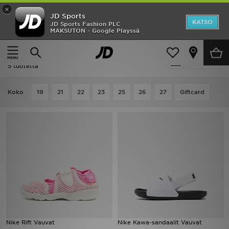
×
JD Sports
Etusivu
KATSO
JD Sports Fashion PLC
MAKSUTON - Google Playssä
Etusivu
Lapset
Vauvojen kengät (Koot 16-27)
Sandaalit
Ale
Lapset - Nike Sandaalit
Suodata
Uutuudet
5 tuotetta
Naiset
Koko
19
21
22
23
25
26
27
Giftcard
Miehet
Lapset
Suosikit
Tuotemerkit
Inspiroidu
Nike Rift Vauvat
Nike Kawa-sandaalit Vauvat
Jalkapallo