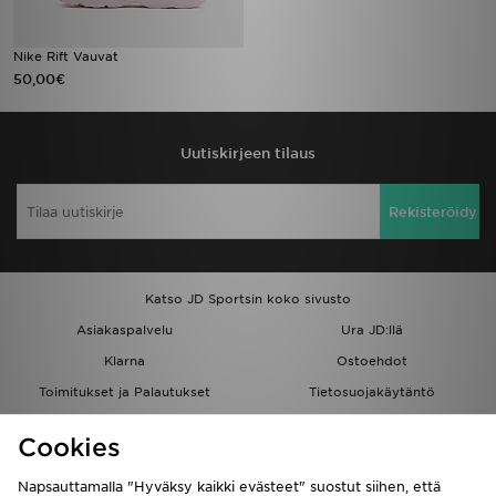
Nike Rift Vauvat
50,00€
Uutiskirjeen tilaus
Rekisteröidy
Katso JD Sportsin koko sivusto
Asiakaspalvelu
Ura JD:llä
Klarna
Ostoehdot
Toimitukset ja Palautukset
Tietosuojakäytäntö
Evästeet
Evästeasetukset
Cookies
Löydä myymälä
Opiskelijat
Kumppanuusohjelma
JD Blog
Napsauttamalla "Hyväksy kaikki evästeet" suostut siihen, että