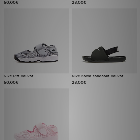
50,00€
28,00€
Urheilu
Lataa JD-sovellus
Minun JD
Minun viestini
Asiakaspalvelu ja tietoa
Nike Rift Vauvat
Nike Kawa-sandaalit Vauvat
50,00€
28,00€