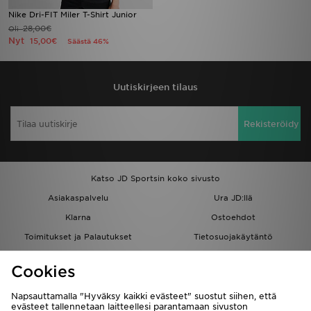
Nike Dri-FIT Miler T-Shirt Junior
28,00€
Oli
Nyt
15,00€
Säästä 46%
Uutiskirjeen tilaus
Rekisteröidy
Katso JD Sportsin koko sivusto
Asiakaspalvelu
Ura JD:llä
Klarna
Ostoehdot
Toimitukset ja Palautukset
Tietosuojakäytäntö
Evästeet
Evästeasetukset
Cookies
Löydä myymälä
Opiskelijat
Kumppanuusohjelma
JD Blog
Napsauttamalla "Hyväksy kaikki evästeet" suostut siihen, että
evästeet tallennetaan laitteellesi parantamaan sivuston