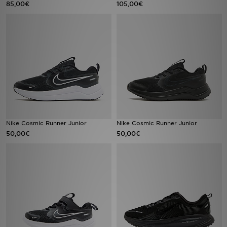
85,00€
105,00€
Urheilu
Lataa JD-sovellus
Minun JD
Minun viestini
Asiakaspalvelu ja tietoa
Nike Cosmic Runner Junior
Nike Cosmic Runner Junior
50,00€
50,00€