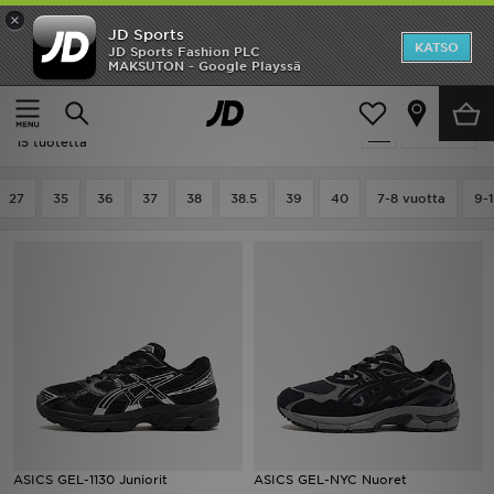
×
JD Sports
Etusivu
KATSO
JD Sports Fashion PLC
MAKSUTON - Google Playssä
Etusivu
Lapset
Ale
Lapset - Musta Running
Suodata
Uutuudet
15 tuotetta
Naiset
27
35
36
37
38
38.5
39
40
7-8 vuotta
9-
Miehet
Lapset
Suosikit
Tuotemerkit
Inspiroidu
ASICS GEL-1130 Juniorit
ASICS GEL-NYC Nuoret
Jalkapallo