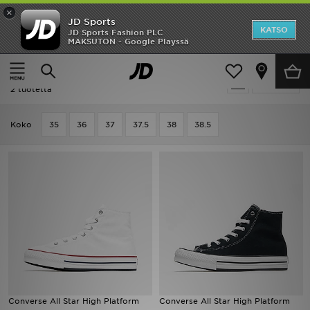
×
JD Sports
Etusivu
KATSO
JD Sports Fashion PLC
MAKSUTON - Google Playssä
Etusivu
Lapset
Juniori kengät (Koot 35-38)
Varsikengät
Ale
Lapset - Converse Varsikengät
Suodata
Uutuudet
2 tuotetta
Naiset
Koko
35
36
37
37.5
38
38.5
Miehet
Lapset
Suosikit
Tuotemerkit
Inspiroidu
Converse All Star High Platform
Converse All Star High Platform
Jalkapallo