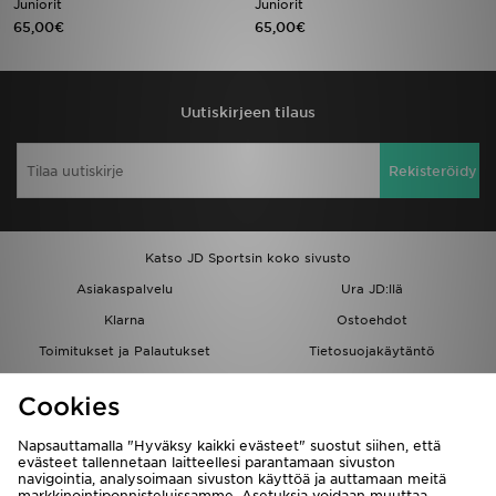
Juniorit
Juniorit
65,00€
65,00€
Urheilu
Lataa JD-sovellus
Uutiskirjeen tilaus
Minun JD
Rekisteröidy
Minun viestini
Asiakaspalvelu ja tietoa
Katso JD Sportsin koko sivusto
Asiakaspalvelu
Ura JD:llä
Klarna
Ostoehdot
Toimitukset ja Palautukset
Tietosuojakäytäntö
Evästeet
Evästeasetukset
Cookies
Löydä myymälä
Opiskelijat
Kumppanuusohjelma
JD Blog
Napsauttamalla "Hyväksy kaikki evästeet" suostut siihen, että
evästeet tallennetaan laitteellesi parantamaan sivuston
navigointia, analysoimaan sivuston käyttöä ja auttamaan meitä
markkinointiponnisteluissamme. Asetuksia voidaan muuttaa