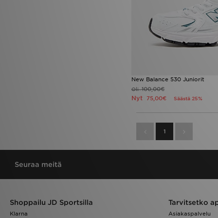
New Balance 530 Juniorit
100,00€
Oli
Nyt
75,00€
Säästä 25%
1
Seuraa meitä
Shoppailu JD Sportsilla
Tarvitsetko a
Klarna
Asiakaspalvelu