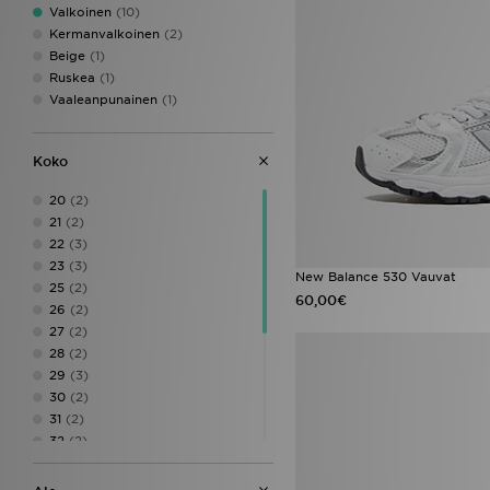
Valkoinen
(10)
Kermanvalkoinen
(2)
Beige
(1)
Ruskea
(1)
Vaaleanpunainen
(1)
Koko
20
(2)
21
(2)
22
(3)
23
(3)
New Balance 530 Vauvat
25
(2)
60,00€
26
(2)
27
(2)
28
(2)
29
(3)
30
(2)
31
(2)
32
(2)
33
(2)
34.5
(1)