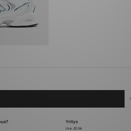
pua?
Yritys
Ura JD:llä