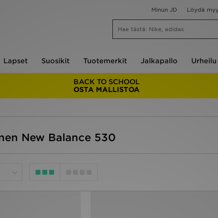
Minun JD
Löydä my
Lapset
Suosikit
Tuotemerkit
Jalkapallo
Urheilu
BACK TO SCHOOL
OSTA MALLISTOA
inen New Balance 530