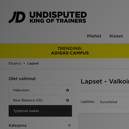
Miehet
Naiset
TRENDING:
ADIDAS CAMPUS
Etusivu
Lapset
Olet valinnut
Lapset - Valko
Valkoinen
New Balance 530
Lajittelu:
Tyhjennä kaikki
Kategoria