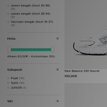
Juniori kengät (Koot 35-38)
(4)
Lasten kengät (Koot 28-34)
(3)
Vauvojen kengät (Koot 16-27)
(3)
Hinta
Sukupuoli
New Balance 530 Nuoret
100,00€
Pojat
(10)
Tytöt
(10)
JUNIOR
(1)
Väri