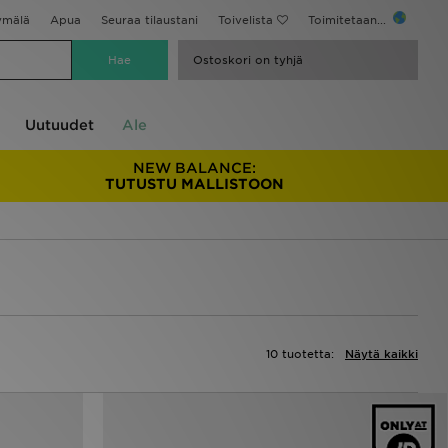
ymälä
Apua
Seuraa tilaustani
Toivelista
Toimitetaan...
Ostoskori on tyhjä
Uutuudet
Ale
NEW BALANCE:
TUTUSTU MALLISTOON
10 tuotetta:
Näytä kaikki