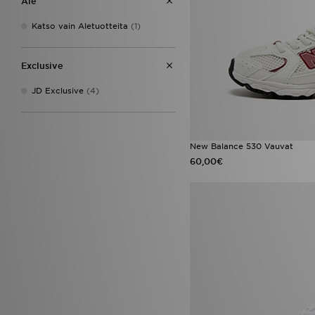
Ale
35
(5)
36
(4)
Katso vain Aletuotteita
(1)
37
(4)
38
(3)
Exclusive
38.5
(4)
39
(4)
JD Exclusive
(4)
New Balance 530 Vauvat
60,00€