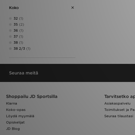
Koko
32
(1)
35
(2)
36
(1)
37
(1)
38
(1)
38 2/3
(1)
Seuraa meitä
Shoppailu JD Sportsilla
Tarvitsetko a
Klarna
Asiakaspalvelu
Koko-opas
Toimitukset ja Pa
Löydä myymälä
Seuraa tilaustasi
Opiskelijat
JD Blog