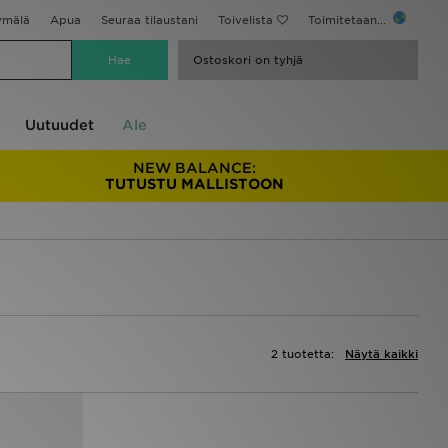
ymälä
Apua
Seuraa tilaustani
Toivelista
Toimitetaan...
Ostoskori on tyhjä
Uutuudet
Ale
NEW BALANCE:
TUTUSTU MALLISTOON
2 tuotetta:
Näytä kaikki