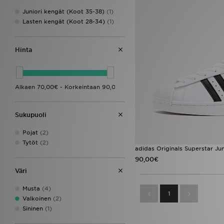
Juniori kengät (Koot 35-38)
(1)
Lasten kengät (Koot 28-34)
(1)
Hinta
Sukupuoli
Pojat
(2)
Tytöt
(2)
adidas Originals Superstar Jun
90,00€
Väri
Musta
(4)
1
Valkoinen
(2)
Sininen
(1)