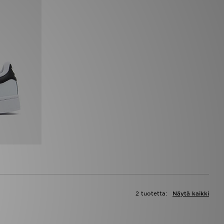
2 tuotetta:
Näytä kaikki