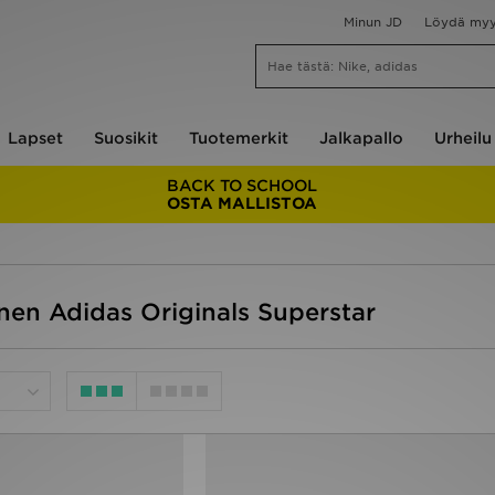
Minun JD
Löydä my
Lapset
Suosikit
Tuotemerkit
Jalkapallo
Urheilu
BACK TO SCHOOL
OSTA MALLISTOA
inen Adidas Originals Superstar