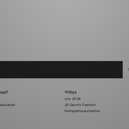
pua?
Yritys
Ura JD:llä
lautukset
JD Sports Fashion
Kumppanuusohjelma