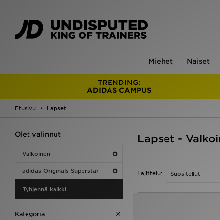
Miehet
Naiset
TRENDING:
ADIDAS CAMPUS
Etusivu
Lapset
Olet valinnut
Lapset - Valko
Valkoinen
adidas Originals Superstar
Lajittelu:
Tyhjennä kaikki
Kategoria