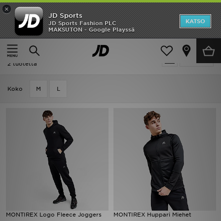
×
JD Sports
Etusivu
KATSO
JD Sports Fashion PLC
MAKSUTON - Google Playssä
Etusivu
Miehet
Ale
Miehet - MONTIREX Loungewear
Suodata
Uutuudet
2 tuotetta
Naiset
Koko
M
L
Miehet
Lapset
Suosikit
Tuotemerkit
Inspiroidu
MONTIREX Logo Fleece Joggers
MONTIREX Huppari Miehet
Jalkapallo