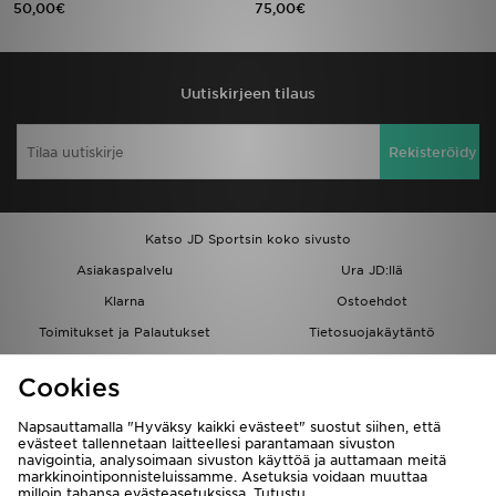
50,00€
75,00€
Urheilu
Uutiskirjeen tilaus
Lataa JD-sovellus
Minun JD
Rekisteröidy
Minun viestini
Katso JD Sportsin koko sivusto
Asiakaspalvelu ja tietoa
Asiakaspalvelu
Ura JD:llä
Klarna
Ostoehdot
Toimitukset ja Palautukset
Tietosuojakäytäntö
Evästeet
Evästeasetukset
Cookies
Löydä myymälä
Opiskelijat
Kumppanuusohjelma
JD Blog
Napsauttamalla "Hyväksy kaikki evästeet" suostut siihen, että
evästeet tallennetaan laitteellesi parantamaan sivuston
navigointia, analysoimaan sivuston käyttöä ja auttamaan meitä
markkinointiponnisteluissamme. Asetuksia voidaan muuttaa
milloin tahansa evästeasetuksissa. Tutustu