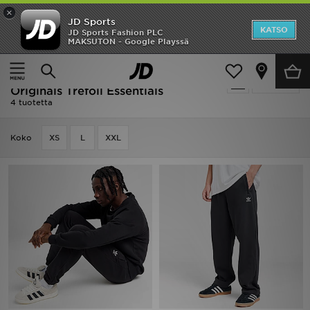
×
JD Sports
Etusivu
KATSO
JD Sports Fashion PLC
MAKSUTON - Google Playssä
Etusivu
Miehet
Miesten vaatteet
Ale
Ale | Miesten vaatteet - Adidas
Suodata
Uutuudet
Originals Trefoil Essentials
4 tuotetta
Naiset
Koko
XS
L
XXL
Miehet
Lapset
Suosikit
Tuotemerkit
Inspiroidu
Jalkapallo