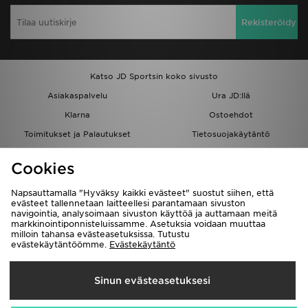
Rekisteröidy
Katso JD Sportsin koko sivusto
Asiakaspalvelu
Ura JD:llä
Klarna
Ostoehdot
Toimitukset ja Palautukset
Tietosuojakäytäntö
Evästeet
Evästeasetukset
Cookies
Löydä myymälä
Opiskelijat
Kumppanuusohjelma
JD Blog
Napsauttamalla "Hyväksy kaikki evästeet" suostut siihen, että
evästeet tallennetaan laitteellesi parantamaan sivuston
navigointia, analysoimaan sivuston käyttöä ja auttamaan meitä
markkinointiponnisteluissamme. Asetuksia voidaan muuttaa
milloin tahansa evästeasetuksissa. Tutustu
evästekäytäntöömme.
Evästekäytäntö
Toimitetaan
Sinun evästeasetuksesi
Suomi