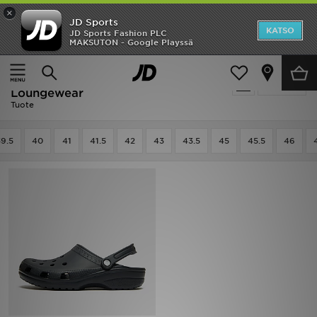
×
JD Sports
Etusivu
KATSO
JD Sports Fashion PLC
MAKSUTON - Google Playssä
Etusivu
Miehet
Miesten kengät
Ale
Musta Crocs Miesten kengät -
Suodata
Uutuudet
Loungewear
Tuote
Naiset
39.5
40
41
41.5
42
43
43.5
45
45.5
46
Miehet
Lapset
Suosikit
Tuotemerkit
Inspiroidu
Jalkapallo