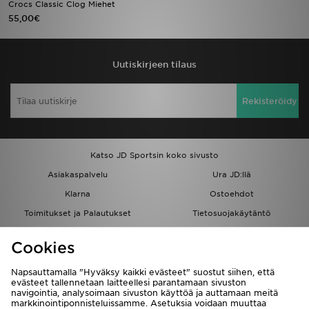
Crocs Classic Clog Miehet
55,00€
Urheilu
Lataa JD-sovellus
Uutiskirjeen tilaus
Minun JD
Rekisteröidy
Minun viestini
Katso JD Sportsin koko sivusto
Asiakaspalvelu ja tietoa
Asiakaspalvelu
Ura JD:llä
Klarna
Ostoehdot
Toimitukset ja Palautukset
Tietosuojakäytäntö
Evästeet
Evästeasetukset
Cookies
Löydä myymälä
Opiskelijat
Kumppanuusohjelma
JD Blog
Napsauttamalla "Hyväksy kaikki evästeet" suostut siihen, että
evästeet tallennetaan laitteellesi parantamaan sivuston
navigointia, analysoimaan sivuston käyttöä ja auttamaan meitä
markkinointiponnisteluissamme. Asetuksia voidaan muuttaa