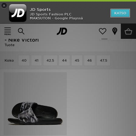
×
JD Sports
Etusivu
KATSO
JD Sports Fashion PLC
MAKSUTON - Google Playssä
Etusivu
Miehet
Miesten kengät
Ale
Musta Miesten kengät - Loungewear
Suodata
Uutuudet
- Nike Victori
Tuote
Naiset
Koko
40
41
42.5
44
45
46
47.5
Miehet
Lapset
Suosikit
Tuotemerkit
Inspiroidu
Jalkapallo