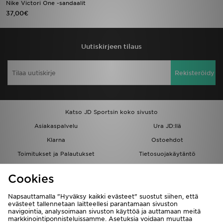
Nike Victori One -sandaalit
37,00€
Urheilu
Lataa JD-sovellus
Uutiskirjeen tilaus
Minun JD
Rekisteröidy
Minun viestini
Katso JD Sportsin koko sivusto
Asiakaspalvelu ja tietoa
Asiakaspalvelu
Ura JD:llä
Klarna
Ostoehdot
Toimitukset ja Palautukset
Tietosuojakäytäntö
Evästeet
Evästeasetukset
Cookies
Löydä myymälä
Opiskelijat
Kumppanuusohjelma
JD Blog
Napsauttamalla "Hyväksy kaikki evästeet" suostut siihen, että
evästeet tallennetaan laitteellesi parantamaan sivuston
navigointia, analysoimaan sivuston käyttöä ja auttamaan meitä
markkinointiponnisteluissamme. Asetuksia voidaan muuttaa