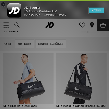
×
JD Sports
Etusivu
KATSO
JD Sports Fashion PLC
MAKSUTON - Google Playssä
Etusivu
Miehet
Ale
Miehet - Nike Gorpcore
Suodata
Uutuudet
2 tuotetta
Naiset
Koko
Yksi Koko
EINHEITSGRÖSSE
Miehet
Lapset
Suosikit
Tuotemerkit
Inspiroidu
Nike Brasilia-duffelikassi
Nike Keskikokoinen Brasilia-laukku
Jalkapallo