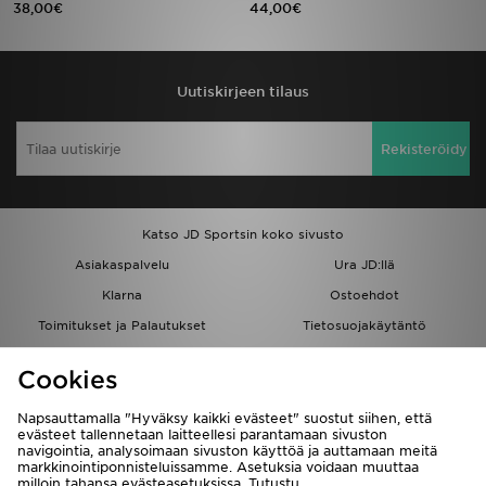
38,00€
44,00€
Urheilu
Uutiskirjeen tilaus
Lataa JD-sovellus
Minun JD
Rekisteröidy
Minun viestini
Katso JD Sportsin koko sivusto
Asiakaspalvelu ja tietoa
Asiakaspalvelu
Ura JD:llä
Klarna
Ostoehdot
Toimitukset ja Palautukset
Tietosuojakäytäntö
Evästeet
Evästeasetukset
Cookies
Löydä myymälä
Opiskelijat
Kumppanuusohjelma
JD Blog
Napsauttamalla "Hyväksy kaikki evästeet" suostut siihen, että
evästeet tallennetaan laitteellesi parantamaan sivuston
navigointia, analysoimaan sivuston käyttöä ja auttamaan meitä
markkinointiponnisteluissamme. Asetuksia voidaan muuttaa
milloin tahansa evästeasetuksissa. Tutustu