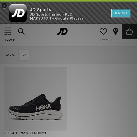
×
JD Sports
Etusivu
KATSO
JD Sports Fashion PLC
MAKSUTON - Google Playssä
Etusivu
Lapset
Ale
Lapset - Outdoor - HOKA Clifton 10
Suodata
Uutuudet
Tuote
Naiset
Koko
37
Miehet
Lapset
Suosikit
Tuotemerkit
Inspiroidu
HOKA Clifton 10 Nuoret
Jalkapallo