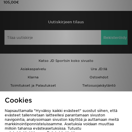
105,00€
Urheilu
Uutiskirjeen tilaus
Lataa JD-sovellus
Rekisteröidy
Minun JD
Minun viestini
Katso JD Sportsin koko sivusto
Asiakaspalvelu ja tietoa
Asiakaspalvelu
Ura JD:llä
Klarna
Ostoehdot
Toimitukset ja Palautukset
Tietosuojakäytäntö
Evästeet
Evästeasetukset
Cookies
Löydä myymälä
Opiskelijat
Kumppanuusohjelma
JD Blog
Napsauttamalla "Hyväksy kaikki evästeet" suostut siihen, että
evästeet tallennetaan laitteellesi parantamaan sivuston
navigointia, analysoimaan sivuston käyttöä ja auttamaan meitä
markkinointiponnisteluissamme. Asetuksia voidaan muuttaa
milloin tahansa evästeasetuksissa. Tutustu