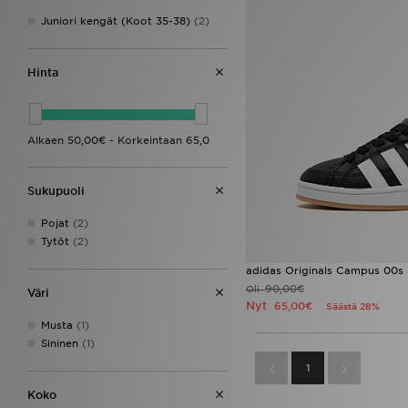
Juniori kengät (Koot 35-38)
(2)
Hinta
Sukupuoli
Pojat
(2)
Tytöt
(2)
adidas Originals Campus 00s 
90,00€
Oli
Väri
Nyt
65,00€
Säästä 28%
Musta
(1)
Sininen
(1)
1
Koko