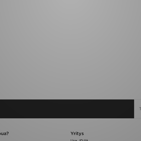
pua?
Yritys
Ura JD:llä