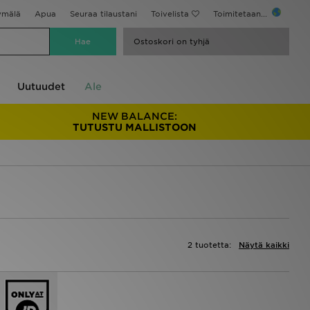
ymälä
Apua
Seuraa tilaustani
Toivelista
Toimitetaan...
Ostoskori on tyhjä
Uutuudet
Ale
NEW BALANCE:
TUTUSTU MALLISTOON
2 tuotetta:
Näytä kaikki