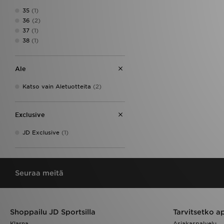
35
(1)
36
(2)
37
(1)
38
(1)
Ale
Katso vain Aletuotteita
(2)
Exclusive
JD Exclusive
(1)
Seuraa meitä
Shoppailu JD Sportsilla
Tarvitsetko a
Klarna
Asiakaspalvelu