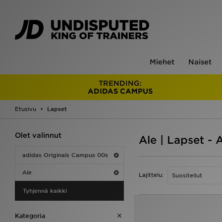
Miehet
Naiset
TRENDING:
ADIDAS CAMPUS
Etusivu
Lapset
Olet valinnut
Ale | Lapset -
adidas Originals Campus 00s
Ale
Lajittelu:
Tyhjennä kaikki
Kategoria