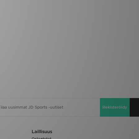
Rekisteröidy
Laillisuus
Ostoehdot