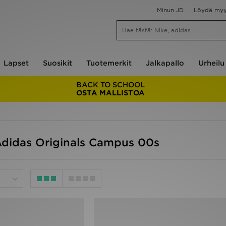
Minun JD
Löydä my
Lapset
Suosikit
Tuotemerkit
Jalkapallo
Urheilu
BACK TO SCHOOL
OSTA MALLISTOA
 Adidas Originals Campus 00s